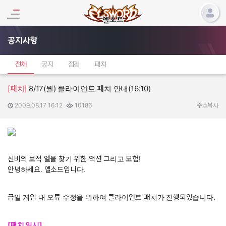
공지사항
전체
공지
점검
패치
[패치]
8/17(월) 클라이언트 패치 안내(16:10)
2009.08.17 16:12
10186
작성일:
조회수:
주소복사
신비의 보석 엘을 찾기 위한 액션 그리고 모험!
안녕하세요. 엘소드입니다.
금일 게임 내 오류 수정을 위하여 클라이언트 패치가 진행되었습니다.
[패치 일시]