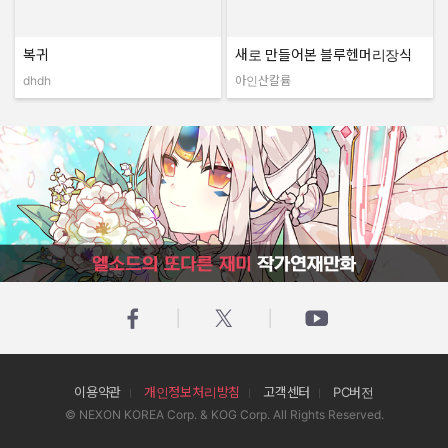
복귀
새로 만들어본 블루헨머리장식
dhdh
아인산칼륨
작성자:
작성자:
엘소드의 또다른 재미 작가연재만화
이용약관
개인정보처리방침
고객센터
PC버전
© NEXON KOREA Corp. & KOG Corp. All Rights Reserved.