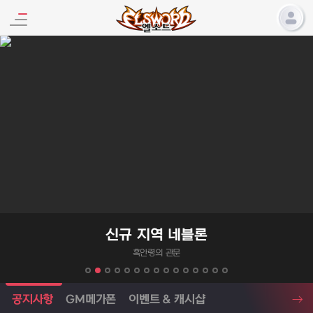
엘소드 프로모션
신규 지역 네블론
흑안령의 관문
엘소드 소식
공지사항
GM메가폰
이벤트 & 캐시샵