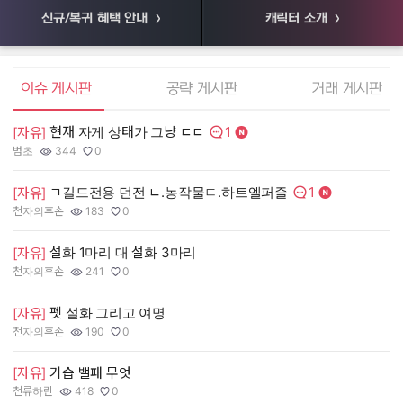
신규/복귀 혜택 안내
캐릭터 소개
엘소드 커뮤니티
이슈 게시판
공략 게시판
거래 게시판
1
현재 자게 상태가 그냥 ㄷㄷ
[
[자유]
댓글수:
범초
344
0
55
작성자:
조회수:
추천수:
작
조
추
1
ㄱ길드전용 던전 ㄴ.농작물ㄷ.하트엘퍼즐
[
[자유]
댓글수:
천자의후손
183
0
장
작성자:
조회수:
추천수:
작
조
추
설화 1마리 대 설화 3마리
[
[자유]
천자의후손
241
0
유
작성자:
조회수:
추천수:
작
조
추
펫 설화 그리고 여명
[
[자유]
그
천자의후손
190
0
작
조
추
작성자:
조회수:
추천수:
[
[자유]
기습 밸패 무엇
천류하린
418
0
Q
작성자:
조회수:
추천수:
작
조
추