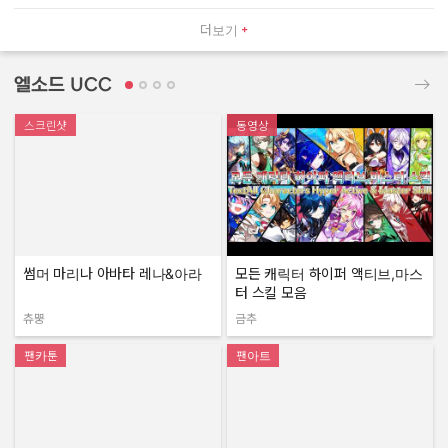
더보기
엘소드 UCC
스크린샷
동영상
썸머 마리나 아바타 레나&아라
모든 캐릭터 하이퍼 액티브,마스
터 스킬 모음
츄뿡
금추
작성자:
작성자:
팬카툰
팬아트