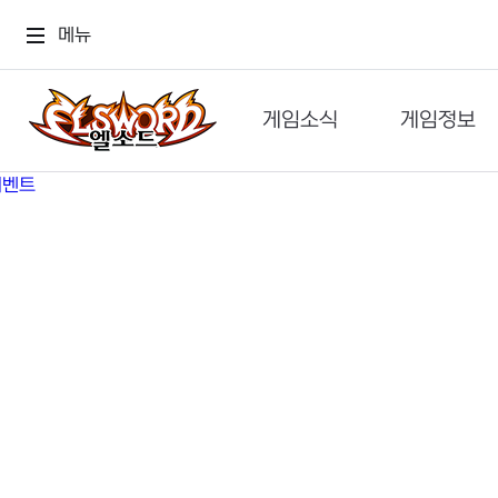
메뉴
게임소식
게임정보
공지사항
세계관
GM메가폰
캐릭터
이벤트 & 캐시샵
가이드
보도자료