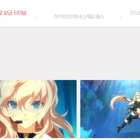
로 보급 터미널
202
하이반의 엑사스케일 패스
트