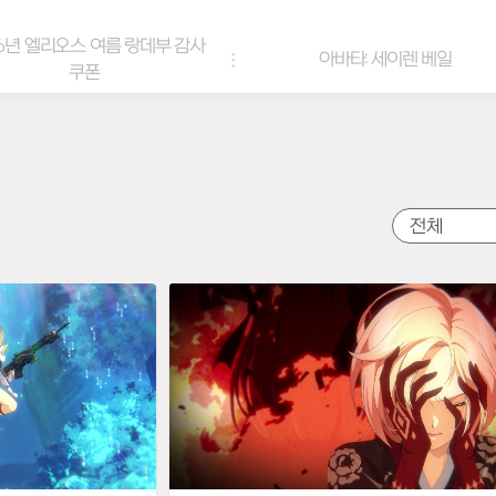
6년 엘리오스 여름 랑데부 감사
아바타: 세이렌 베일
쿠폰
전체