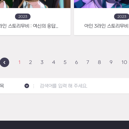
2023
2023
아인 4라인 스토리무비 : 여신의 응답을 갈망하는 뒤틀린 신의 사도
1
2
3
4
5
6
7
8
9
10
목