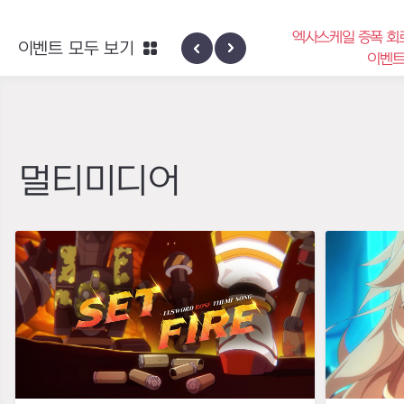
엑사스케일 증폭 회
이벤트 모두 보기
신규 지역 네블론
이벤
멀티미디어