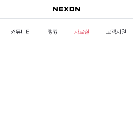
커뮤니티
랭킹
자료실
고객지원
이슈게시판
던전랭킹
다운로드
문의하기
공략게시판
대전랭킹
멀티미디어
신고하기
거래게시판
점령전랭킹
갤러리
건의하기
밸런스토론장
엘타입
보안센터
UCC게시판
작가연재만화