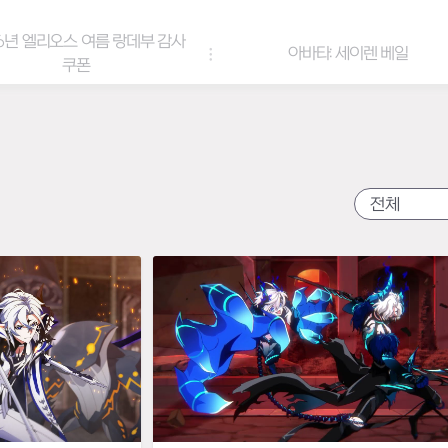
리오스 여름 랑데부 감사
아바타: 세이렌 베일
쿠폰
전체