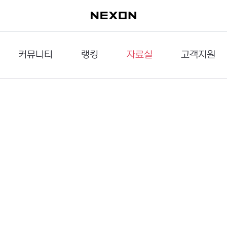
커뮤니티
랭킹
자료실
고객지원
이슈게시판
던전랭킹
다운로드
문의하기
공략게시판
대전랭킹
멀티미디어
신고하기
거래게시판
점령전랭킹
갤러리
건의하기
밸런스토론장
엘타입
보안센터
UCC게시판
작가연재만화