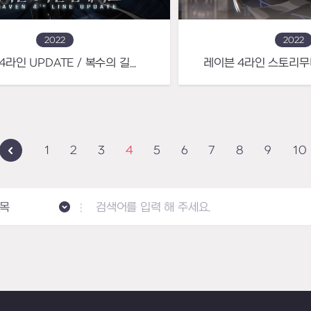
2022
2022
레이븐 4라인 UPDATE / 복수의 길을 걷는 망령기사, 레버넌트
1
2
3
4
5
6
7
8
9
10
목