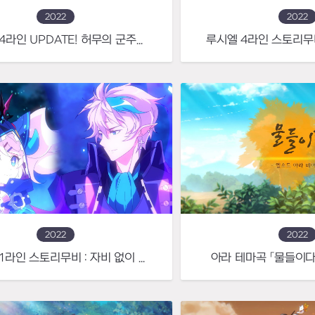
2022
2022
루시엘 4라인 UPDATE! 허무의 군주와 무자비한 보좌관
2022
2022
루시엘 1라인 스토리무비 : 자비 없이 상대를 압살하는 공포의 마왕
아라 테마곡 「물들이다」 O