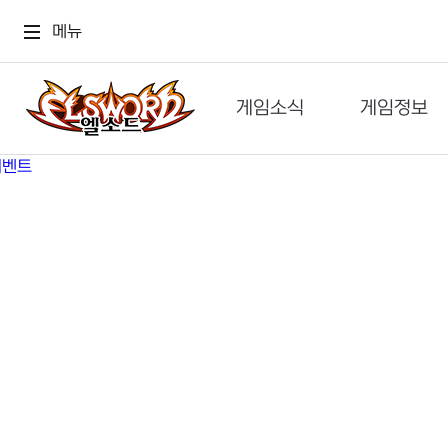
메뉴
게임소식
게임정보
공지사항
세계관
GM메가폰
캐릭터
이벤트 & 캐시샵
가이드
보도자료