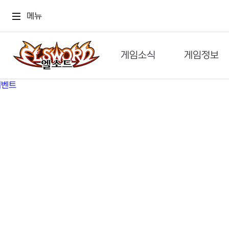
메뉴
게임소식
게임정보
공지사항
세계관
GM메가폰
캐릭터
이벤트 & 캐시샵
가이드
보도자료