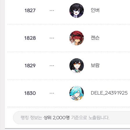
인버
1827
젠슨
1828
보람
1829
DELE_24391925
1830
랭킹 정보는
상위 2,000명
기준으로 노출됩니다.