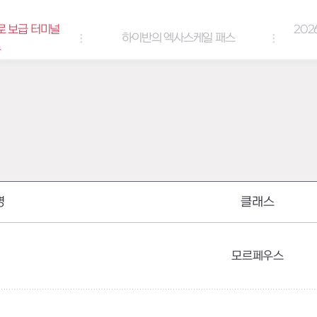
보급 터미널
2026
하이반의 엑사스케일 패스
명
클래스
모르페우스