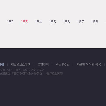
182
183
184
185
186
187
188
방침
청소년보호정책
운영정책
넥슨 PC방
확률형 아이템 목록
1588-7701
팩스 : 0502-258-8322
신고번호 : 제2013-경기성남-1659호
사업자정보확인