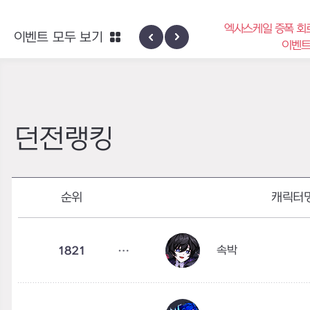
엑사스케일 증폭 회로 
이벤트 모두 보기
신규 지역 네블론
이벤트
던전랭킹
순위
캐릭터
속박
1821