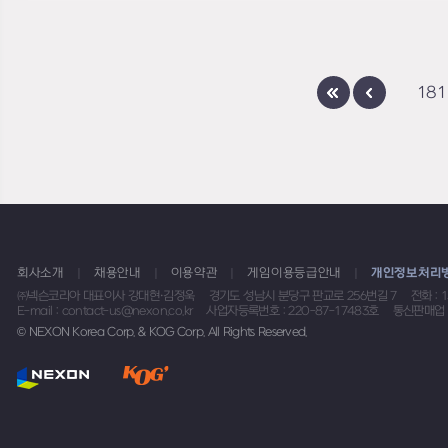
181
회사소개
채용안내
이용약관
게임이용등급안내
개인정보처리
㈜넥슨코리아 대표이사 강대현·김정욱
경기도 성남시 분당구 판교로 256번길 7
전화 : 
E-mail : contact-us@nexon.co.kr
사업자등록번호 : 220-87-17483호
통신판매업 
© NEXON Korea Corp. & KOG Corp. All Rights Reserved.