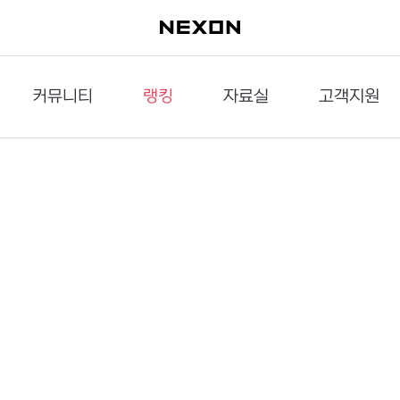
커뮤니티
랭킹
자료실
고객지원
이슈게시판
던전랭킹
다운로드
문의하기
공략게시판
대전랭킹
멀티미디어
신고하기
거래게시판
점령전랭킹
갤러리
건의하기
밸런스토론장
엘타입
보안센터
UCC게시판
작가연재만화