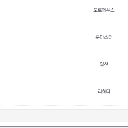
모르페우스
룬마스터
일천
리히터