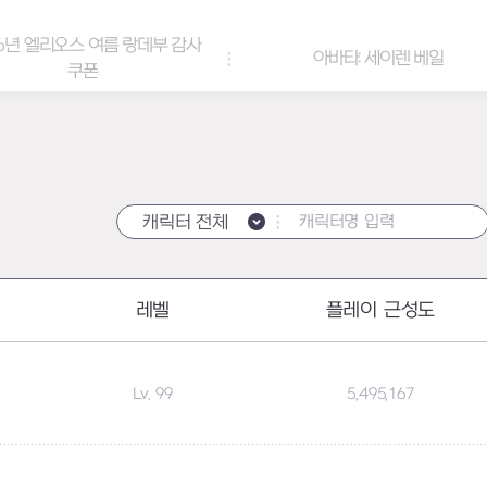
년 엘리오스 여름 랑데부 감사
아바타: 세이렌 베일
쿠폰
캐릭터 전체
레벨
플레이 근성도
Lv. 99
5,495,167