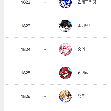
인테그리닷
1822
띠버넌트
1823
숭이
1824
임여리
1825
캣쿤
1826