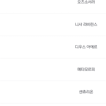
오즈소서러
니샤 라비린스
디우스 아에르
메타모르피
센츄리온