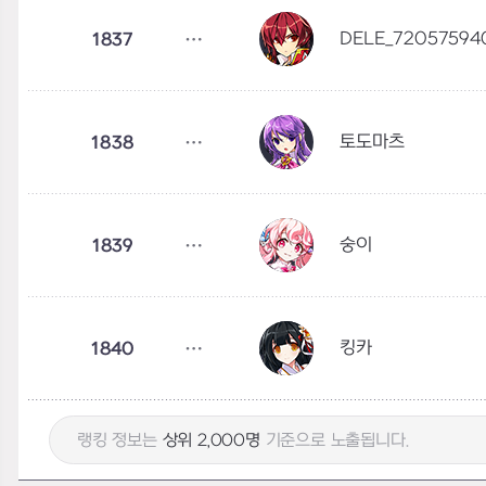
DELE_72057594
1837
토도마츠
1838
숭이
1839
킹카
1840
랭킹 정보는
상위 2,000명
기준으로 노출됩니다.