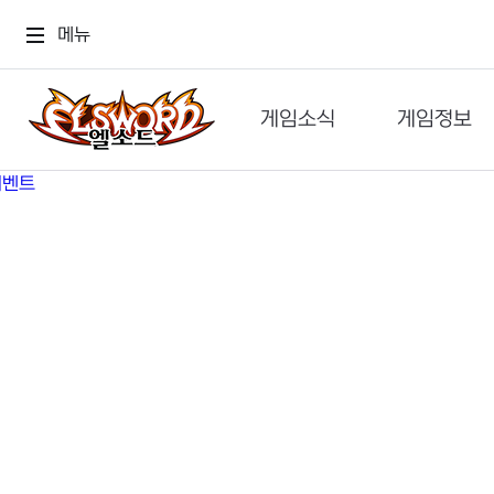
메뉴
게임소식
게임정보
공지사항
세계관
GM메가폰
캐릭터
이벤트 & 캐시샵
가이드
보도자료