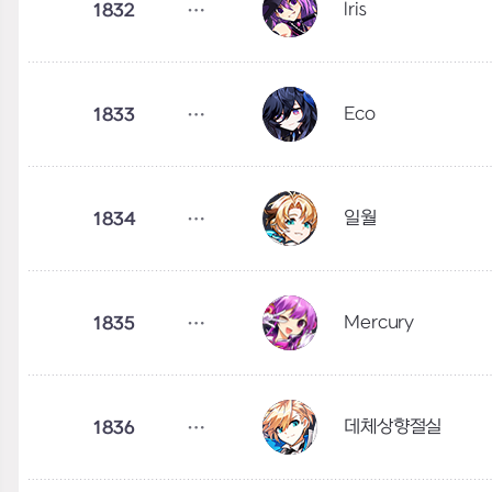
lris
1832
Eco
1833
일월
1834
Mercury
1835
데체상향절실
1836