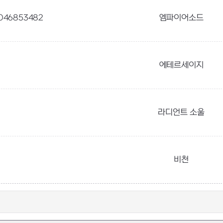
046853482
엠파이어소드
에테르세이지
라디언트 소울
비천