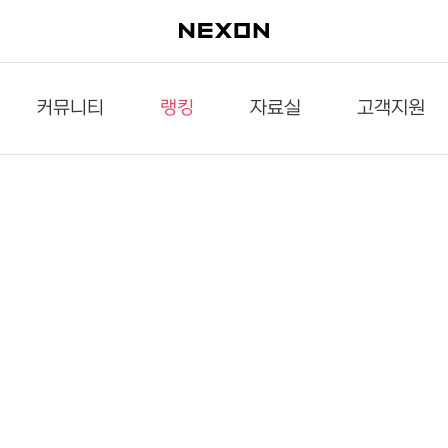
커뮤니티
랭킹
자료실
고객지원
이슈게시판
던전랭킹
다운로드
문의하기
공략게시판
대전랭킹
멀티미디어
신고하기
거래게시판
점령전랭킹
갤러리
건의하기
밸런스토론장
엘타입
보안센터
UCC게시판
작가연재만화