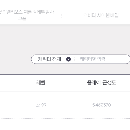
6년 엘리오스 여름 랑데부 감사
아바타: 세이렌 베일
쿠폰
캐릭터 전체
레벨
플레이 근성도
Lv. 99
5,467,370