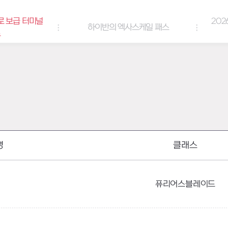
로 보급 터미널
202
하이반의 엑사스케일 패스
트
명
클래스
퓨리어스블레이드