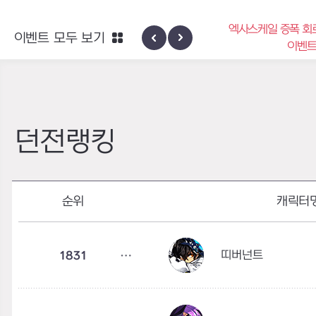
엑사스케일 증폭 회
이벤트 모두 보기
신규 지역 네블론
이벤
던전랭킹
순위
캐릭터
띠버넌트
1831