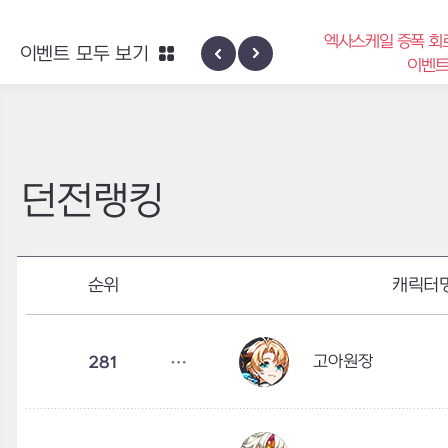
엑사스케일 증폭 회로 보
이벤트 모두 보기
신규 지역 네블론
이벤트
던전랭킹
순위
캐릭터
고아원장
281