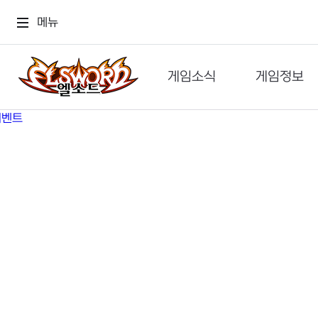
메뉴
게임소식
게임정보
공지사항
세계관
GM메가폰
캐릭터
이벤트 & 캐시샵
가이드
보도자료