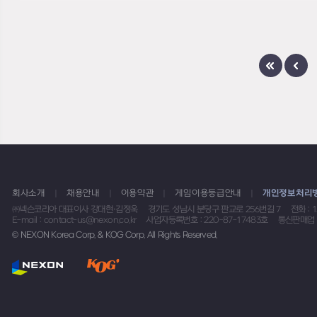
회사소개
채용안내
이용약관
게임이용등급안내
개인정보처리
㈜넥슨코리아 대표이사 강대현·김정욱
경기도 성남시 분당구 판교로 256번길 7
전화 : 
E-mail : contact-us@nexon.co.kr
사업자등록번호 : 220-87-17483호
통신판매업 
© NEXON Korea Corp. & KOG Corp. All Rights Reserved.