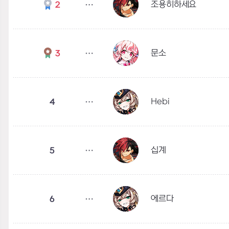
조용히하세요
2
문소
3
Hebi
4
십계
5
에르다
6