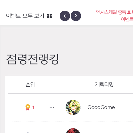
엑사스케일 증폭 회
이벤트 모두 보기
신규 지역 네블론
이벤
점령전랭킹
순위
캐릭터명
GoodGame
1