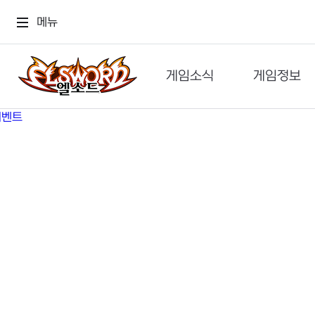
메뉴
게임소식
게임정보
공지사항
세계관
GM메가폰
캐릭터
이벤트 & 캐시샵
가이드
보도자료