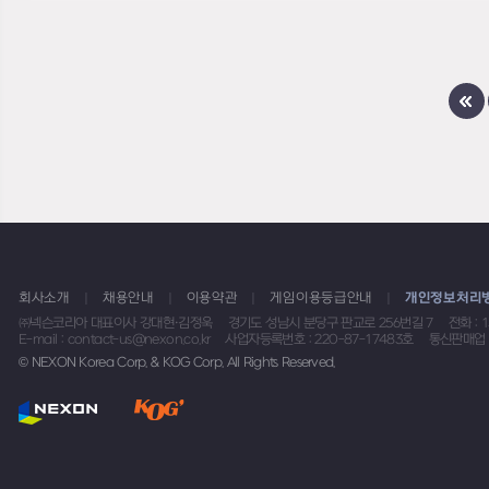
회사소개
채용안내
이용약관
게임이용등급안내
개인정보처리
㈜넥슨코리아 대표이사 강대현·김정욱
경기도 성남시 분당구 판교로 256번길 7
전화 : 
E-mail : contact-us@nexon.co.kr
사업자등록번호 : 220-87-17483호
통신판매업 
© NEXON Korea Corp. & KOG Corp. All Rights Reserved.