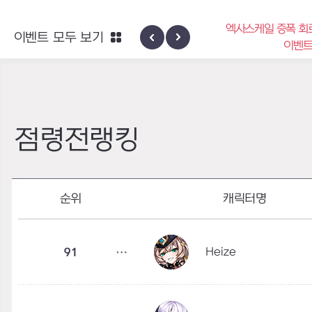
엑사스케일 증폭 회로 보급 터
이벤트 모두 보기
신규 지역 네블론
이벤트
점령전랭킹
순위
캐릭터명
Heize
91