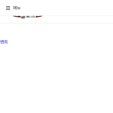
메뉴
게임소식
게임정보
공지사항
세계관
GM메가폰
캐릭터
이벤트 & 캐시샵
가이드
보도자료