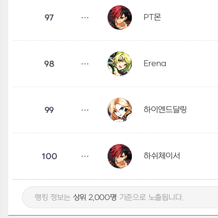
PT몬
97
Erena
98
하이엔드달링
99
하쉬체이서
100
랭킹 정보는
상위 2,000명
기준으로 노출됩니다.