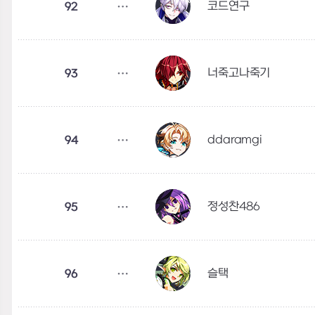
코드연구
92
너죽고나죽기
93
ddaramgi
94
정성찬486
95
슬택
96