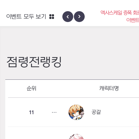
엑사스케일 증폭 회
이벤트 모두 보기
신규 지역 네블론
이벤
점령전랭킹
순위
캐릭터명
공갈
11