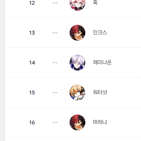
혹
12
인크스
13
제미나온
14
워터샷
15
머하냐
16