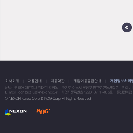
회사소개
채용안내
이용약관
게임이용등급안내
개인정보처리
㈜넥슨코리아 대표이사 강대현·김정욱
경기도 성남시 분당구 판교로 256번길 7
전화 : 
E-mail : contact-us@nexon.co.kr
사업자등록번호 : 220-87-17483호
통신판매업 
© NEXON Korea Corp. & KOG Corp. All Rights Reserved.