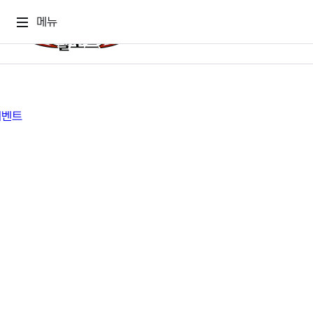
메뉴
게임소식
게임정보
공지사항
세계관
GM메가폰
캐릭터
이벤트 & 캐시샵
가이드
보도자료