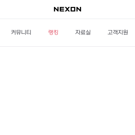
커뮤니티
랭킹
자료실
고객지원
이슈게시판
던전랭킹
다운로드
문의하기
공략게시판
대전랭킹
멀티미디어
신고하기
거래게시판
점령전랭킹
갤러리
건의하기
밸런스토론장
엘타입
보안센터
UCC게시판
작가연재만화