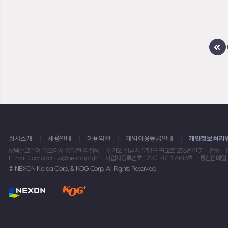
회사소개
채용안내
이용약관
게임이용등급안내
개인정보처리
㈜넥슨코리아 대표이사 강대현·김정욱
경기도 성남시 분당구 판교로 256번길 7
전화 : 
E-mail : contact-us@nexon.co.kr
사업자등록번호 : 220-87-17483호
통신판매업 
© NEXON Korea Corp. & KOG Corp. All Rights Reserved.