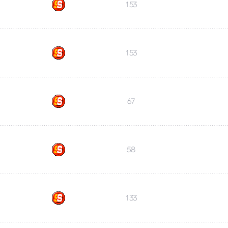
153
153
67
58
133