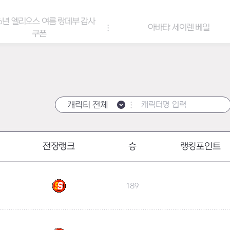
6년 엘리오스 여름 랑데부 감사
아바타: 세이렌 베일
쿠폰
캐릭터 전체
전장랭크
승
랭킹포인트
189