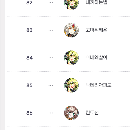
내꺼하는법
82
고마워쨰욘
83
아네왜살아
84
박테리아파도
85
컨토션
86