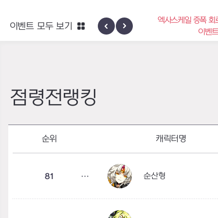
엑사스케일 증폭 회
이벤트 모두 보기
신규 지역 네블론
이벤
점령전랭킹
순위
캐릭터명
순산형
81