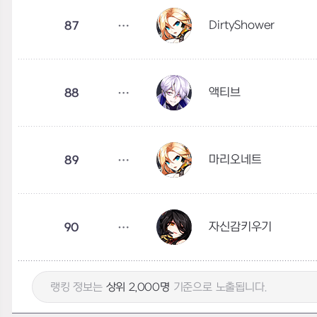
DirtyShower
87
액티브
88
마리오네트
89
자신감키우기
90
랭킹 정보는
상위 2,000명
기준으로 노출됩니다.