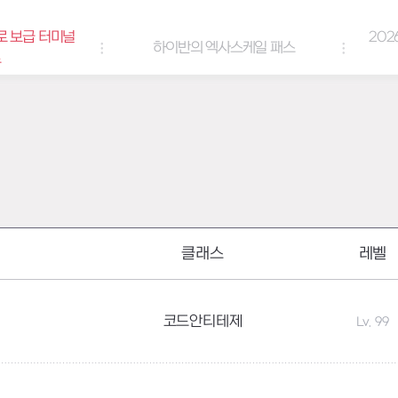
로 보급 터미널
202
하이반의 엑사스케일 패스
트
클래스
레벨
코드안티테제
Lv. 99