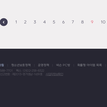
1
2
3
4
5
6
7
8
9
10
방침
청소년보호정책
운영정책
넥슨 PC방
확률형 아이템 목록
1588-7701
팩스 : 0502-258-8322
신고번호 : 제2013-경기성남-1659호
사업자정보확인