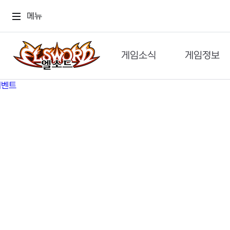
메뉴
게임소식
게임정보
공지사항
세계관
GM메가폰
캐릭터
이벤트 & 캐시샵
가이드
보도자료