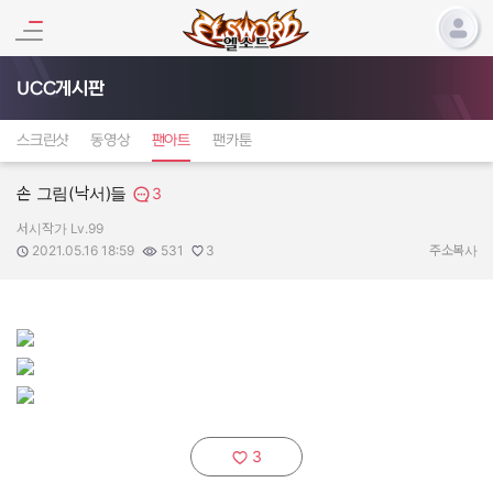
UCC게시판
스크린샷
동영상
팬아트
팬카툰
손 그림(낙서)들
3
서시작가 Lv.99
작성자:
작성일:
조회수:
추천수:
2021.05.16 18:59
531
3
주소복사
3
추천하기: