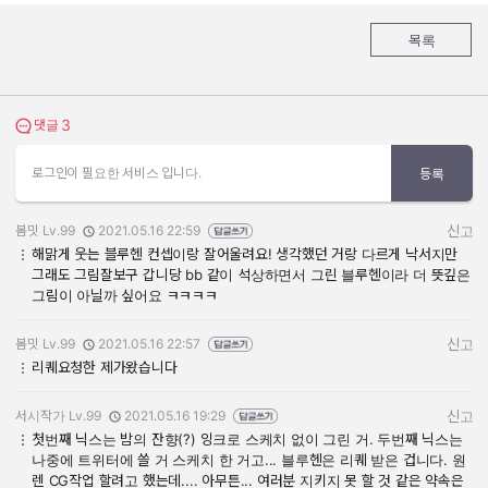
목록
3
댓글 보기
댓글
로그인이 필요한 서비스 입니다.
등록
봄밋 Lv.99
2021.05.16 22:59
신고
작성자:
작성일:
해맑게 웃는 블루헨 컨셉이랑 잘어울려요! 생각했던 거랑 다르게 낙서지만
그래도 그림잘보구 갑니당 bb 같이 석상하면서 그린 블루헨이라 더 뜻깊은
그림이 아닐까 싶어요 ㅋㅋㅋㅋ
봄밋 Lv.99
2021.05.16 22:57
신고
작성자:
작성일:
리퀘요청한 제가왔습니다
서시작가 Lv.99
2021.05.16 19:29
신고
작성자:
작성일:
첫번째 닉스는 밤의 잔향(?) 잉크로 스케치 없이 그린 거. 두번째 닉스는
나중에 트위터에 쓸 거 스케치 한 거고... 블루헨은 리퀘 받은 겁니다. 원
렌 CG작업 할려고 했는데.... 아무튼... 여러분 지키지 못 할 것 같은 약속은