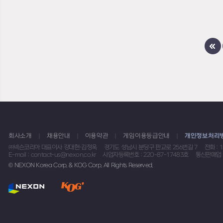
회사소개
채용안내
이용약관
게임이용등급안내
개인정보처리
㈜넥슨코리아 대표이사 강대현·김정욱
경기도 성남시 분당구 판교로 256번길 7
전화 : 
E-mail : contact-us@nexon.co.kr
사업자등록번호 : 220-87-17483호
통신판매업 
© NEXON Korea Corp. & KOG Corp. All Rights Reserved.