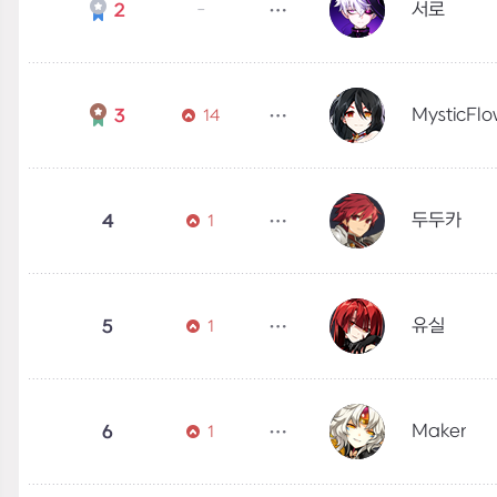
서로
2
-
MysticFlo
3
14
두두카
4
1
유실
5
1
Maker
6
1