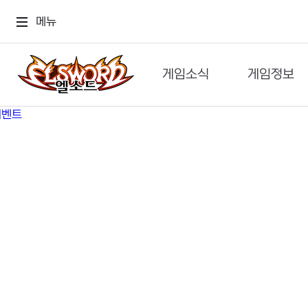
메뉴
게임소식
게임정보
공지사항
세계관
GM메가폰
캐릭터
이벤트 & 캐시샵
가이드
보도자료