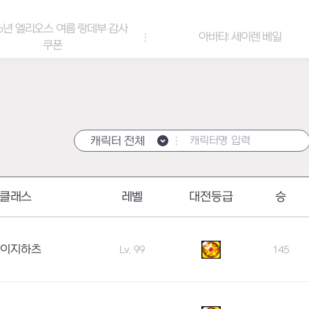
6년 엘리오스 여름 랑데부 감사
아바타: 세이렌 베일
쿠폰
캐릭터 전체
클래스
레벨
대전등급
승
레이지하츠
Lv. 99
145