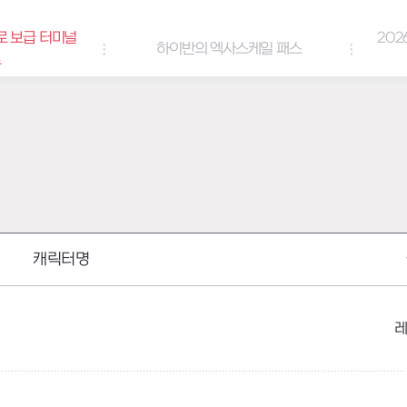
로 보급 터미널
202
하이반의 엑사스케일 패스
트
캐릭터명