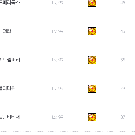
드패러독스
Lv. 99
45
대라
Lv. 99
43
이트엠퍼러
Lv. 99
35
블러디퀸
Lv. 99
79
드안티테제
Lv. 99
87