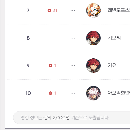
레반도프스
7
31
기모찌
8
-
기유
9
1
아오딱한년
10
1
랭킹 정보는
상위 2,000명
기준으로 노출됩니다.