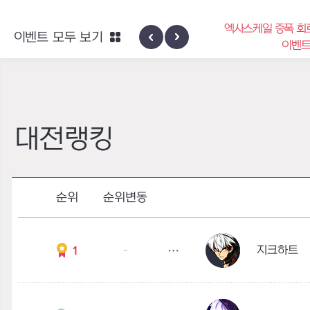
엑사스케일 증폭 회
이벤트 모두 보기
신규 지역 네블론
이벤
대전랭킹
순위
순위변동
지크하트
1
-