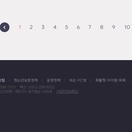
1
2
3
4
5
6
7
8
9
10
방침
청소년보호정책
운영정책
넥슨 PC방
확률형 아이템 목록
1588-7701
팩스 : 0502-258-8322
신고번호 : 제2013-경기성남-1659호
사업자정보확인