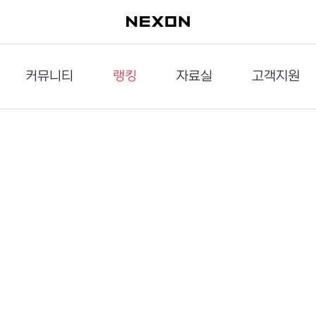
커뮤니티
랭킹
자료실
고객지원
이슈게시판
던전랭킹
다운로드
문의하기
공략게시판
대전랭킹
멀티미디어
신고하기
거래게시판
점령전랭킹
갤러리
건의하기
밸런스토론장
엘타입
보안센터
UCC게시판
작가연재만화