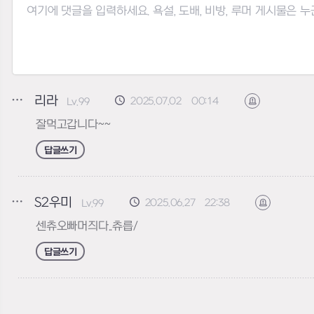
리라
2025.07.02 00:14
Lv.99
신고하기
잘먹고갑니다~~
답글쓰기
S2우미
2025.06.27 22:38
Lv.99
신고하기
센츄오빠머즤다..츄릅/
답글쓰기