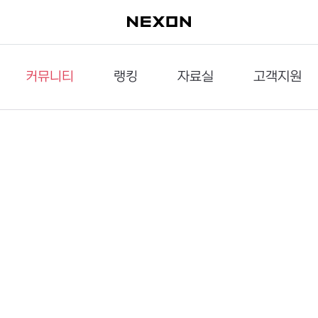
커뮤니티
랭킹
자료실
고객지원
이슈게시판
던전랭킹
다운로드
문의하기
공략게시판
대전랭킹
멀티미디어
신고하기
거래게시판
점령전랭킹
갤러리
건의하기
밸런스토론장
엘타입
보안센터
UCC게시판
작가연재만화