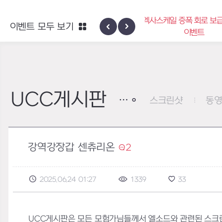
엑사스케일 증폭 회로 보급 터미널
이벤트 모두 보기
하이반의 
이벤트
UCC게시판
스크린샷
동
강역강장갑 센츄리온
2
2025.06.24 01:27
1339
33
UCC게시판은 모든 모험가님들께서 엘소드와 관련된 스크린샷