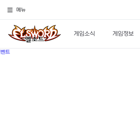
메뉴
게임소식
게임정보
공지사항
세계관
GM메가폰
캐릭터
이벤트 & 캐시샵
가이드
보도자료