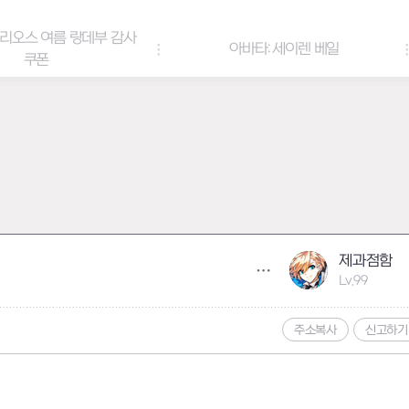
아바타: 세이렌 베일
아바타 & 헤어 컬러 팔
제과점함
Lv.99
주소복사
신고하기