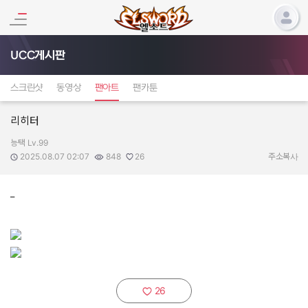
UCC게시판
스크린샷
동영상
팬아트
팬카툰
리히터
능택 Lv.99
작성자:
작성일:
조회수:
추천수:
2025.08.07 02:07
848
26
주소복사
_
26
추천하기: