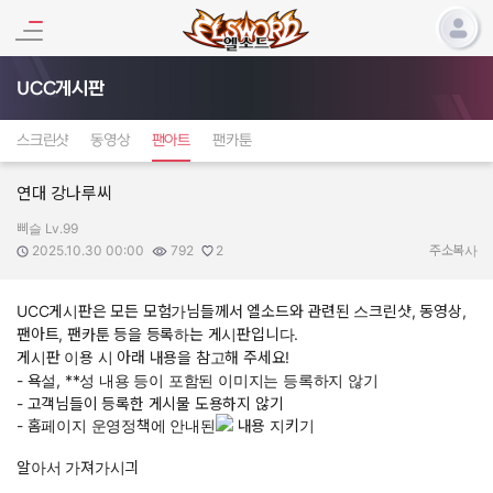
UCC게시판
스크린샷
동영상
팬아트
팬카툰
연대 강나루씨
삐슬 Lv.99
작성자:
작성일:
조회수:
추천수:
2025.10.30 00:00
792
2
주소복사
UCC게시판은 모든 모험가님들께서 엘소드와 관련된 스크린샷, 동영상,
팬아트, 팬카툰 등을 등록하는 게시판입니다.
게시판 이용 시 아래 내용을 참고해 주세요!
- 욕설, **성 내용 등이 포함된 이미지는 등록하지 않기
- 고객님들이 등록한 게시물 도용하지 않기
- 홈페이지 운영정책에 안내된
내용 지키기
알아서 가져가시긔