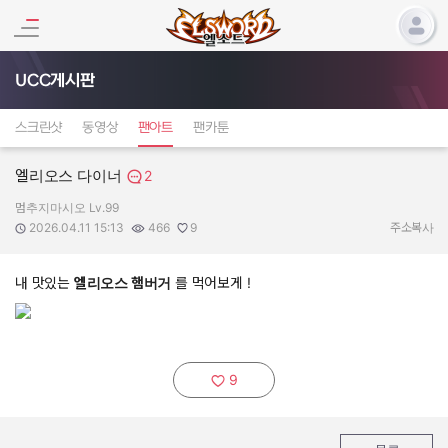
UCC게시판
스크린샷
동영상
팬아트
팬카툰
엘리오스 다이너
2
멈추지마시오 Lv.99
작성자:
작성일:
조회수:
추천수:
2026.04.11 15:13
466
9
주소복사
내 맛있는
엘리오스 햄버거
를 먹어보게 !
9
추천하기: