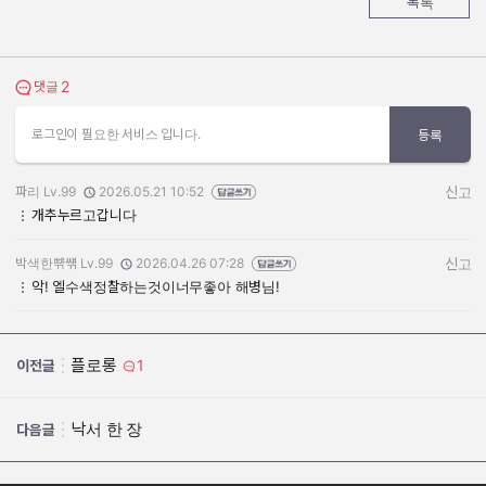
목록
2
댓글 보기
댓글
로그인이 필요한 서비스 입니다.
등록
파리 Lv.99
2026.05.21 10:52
신고
작성자:
작성일:
개추누르고갑니다
박색한뺚썎 Lv.99
2026.04.26 07:28
신고
작성자:
작성일:
악! 엘수색정찰하는것이너무좋아 해병님!
플로롱
1
이전글
낙서 한 장
다음글