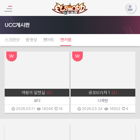
UCC게시판
스크린샷
동영상
팬아트
팬카툰
공300가자 1
여왕의 알현실
1
1
댓글수:
댓글수:
오디
니라빈
작성자:
작성일:
조회수:
추천수:
작성자:
작성일:
조회수:
추천수:
2026.05.11
18246
16
2026.03.24
16502
4