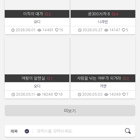
공300가자 8
이직의 대가
2
4
댓글수:
댓글수:
오디
니라빈
작성자:
작성일:
조회수:
추천수:
작성자:
작성일:
조회수:
추천수:
2026.06.01
14461
15
2026.05.27
14147
5
여왕의 알현실
사람을 낚는 어부가 되거라
1
2
댓글수:
댓글수:
오디
가면
작성자:
작성일:
조회수:
추천수:
작성자:
작성일:
조회수:
추천수:
2026.05.11
18246
16
2026.05.02
14249
7
더보기
검색 기준 선택
제목