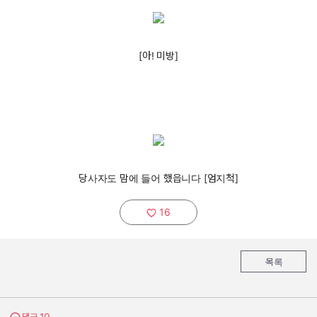
[아! 미방]
당사자도 맘에 들어 했읍니다 [엄지척]
16
추천하기:
목록
10
댓글