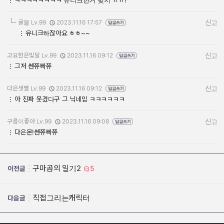
ㅋㅋㅋㅋㅋㅋㅋㅋ 유니크한거 맞지 ㅠㅠ?
귤뮬 Lv.99
2023.11.16 17:57
신고
작성자:
작성일:
유니크하잖아요 ㅎㅎ~~
고요한은빛달 Lv.99
2023.11.16 09:12
신고
작성자:
작성일:
그저 쏀쮸빠쮸
다은샛별 Lv.99
2023.11.16 09:12
신고
작성자:
작성일:
아 진짜 웃겼다구 그 닉네임 ㅋㅋㅋㅋㅋㅋ
구름이좋아 Lv.99
2023.11.16 09:08
신고
작성자:
작성일:
다은몬!쏀쮸빠쮸
구마곰의 일기2
5
이전글
직접그리는캐릭터
다음글