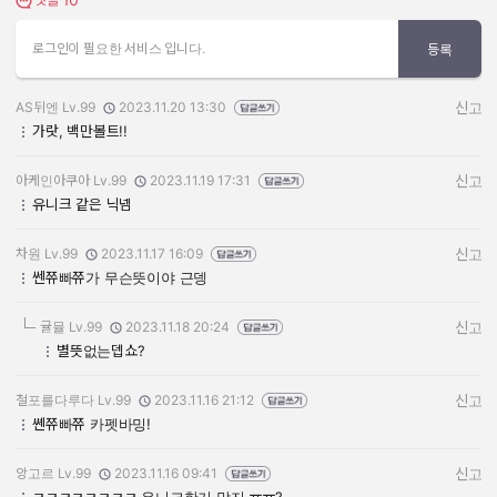
댓글 보기
로그인이 필요한 서비스 입니다.
등록
AS뒤엔 Lv.99
2023.11.20 13:30
신고
작성자:
작성일:
가랏, 백만볼트!!
아케인아쿠아 Lv.99
2023.11.19 17:31
신고
작성자:
작성일:
유니크 같은 닉넴
차원 Lv.99
2023.11.17 16:09
신고
작성자:
작성일:
쎈쮸빠쮸가 무슨뜻이야 근뎅
귤뮬 Lv.99
2023.11.18 20:24
신고
작성자:
작성일:
별뜻없는뎁쇼?
철포를다루다 Lv.99
2023.11.16 21:12
신고
작성자:
작성일:
쏀쮸빠쮸 카펫바밍!
앙고르 Lv.99
2023.11.16 09:41
신고
작성자:
작성일: