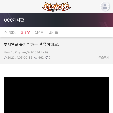
UCC게시판
스크린샷
동영상
팬아트
팬카툰
루시엘을 플레이하는 걸 좋아해요.
HowDoIOxygen_5494684 Lv.99
작성자:
작성일:
조회수:
추천수:
2023.11.05 00:35
462
0
주소복사