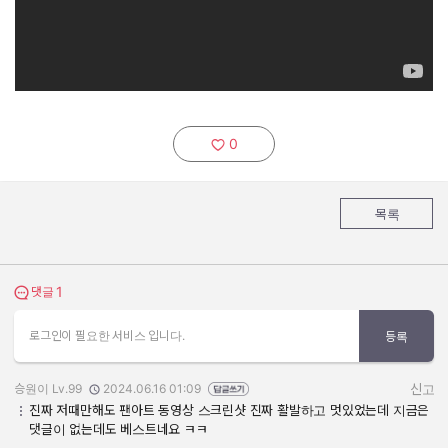
0
추천하기:
목록
1
댓글 보기
댓글
로그인이 필요한 서비스 입니다.
등록
승원이 Lv.99
2024.06.16 01:09
신고
작성자:
작성일:
진짜 저때만해도 팬아트 동영상 스크린샷 진짜 활발하고 멋있었는데 지금은
댓글이 없는데도 베스트네요 ㅋㅋ