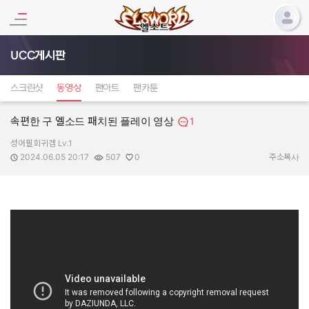
UCC게시판
스크린샷
동영상
팬아트
팬카툰
속편한 구 엘소드 패치된 플레이 영상
1
성어필회귀겜 Lv.1
작성자:
작성일:
조회수:
추천수:
2024.06.05 20:17
507
0
주소복사