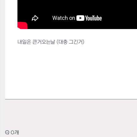
내일은 큰거오는날 (대충 그긴거)
0