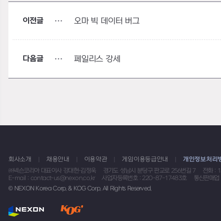
이전글
오마 빅 데이터 버그
다음글
페일리스 강세
회사소개
채용안내
이용약관
게임이용등급안내
개인정보처리
㈜넥슨코리아 대표이사 강대현·김정욱
경기도 성남시 분당구 판교로 256번길 7
전화 : 
E-mail : contact-us@nexon.co.kr
사업자등록번호 : 220-87-17483호
통신판매업 
© NEXON Korea Corp. & KOG Corp. All Rights Reserved.