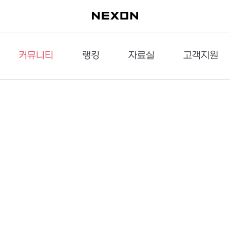
커뮤니티
랭킹
자료실
고객지원
이슈게시판
던전랭킹
다운로드
문의하기
공략게시판
대전랭킹
멀티미디어
신고하기
거래게시판
점령전랭킹
갤러리
건의하기
밸런스토론장
엘타입
보안센터
UCC게시판
작가연재만화