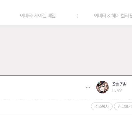
아바타: 세이렌 베일
아바타 & 헤어 컬러 팔레트
3월7일
Lv.99
주소복사
신고하기