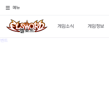
메뉴
게임소식
게임정보
공지사항
세계관
GM메가폰
캐릭터
이벤트 & 캐시샵
가이드
보도자료