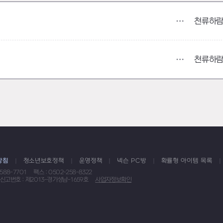
천류하
천류하
방침
청소년보호정책
운영정책
넥슨 PC방
확률형 아이템 목록
1588-7701
팩스 : 0502-258-8322
신고번호 : 제2013-경기성남-1659호
사업자정보확인