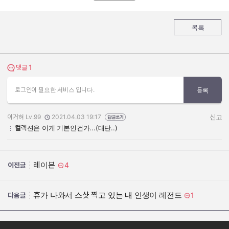
목록
1
댓글 보기
댓글
로그인이 필요한 서비스 입니다.
등록
이거혀 Lv.99
2021.04.03 19:17
신고
작성자:
작성일:
컬렉션은 이게 기본인건가...(대단..)
레이븐
4
이전글
휴가 나와서 스샷 찍고 있는 내 인생이 레전드
1
다음글