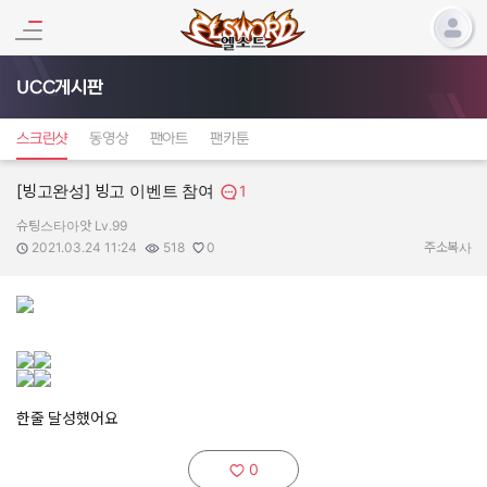
UCC게시판
스크린샷
동영상
팬아트
팬카툰
[빙고완성] 빙고 이벤트 참여
1
슈팅스타아앗 Lv.99
작성자:
작성일:
조회수:
추천수:
2021.03.24 11:24
518
0
주소복사
한줄 달성했어요
0
추천하기: