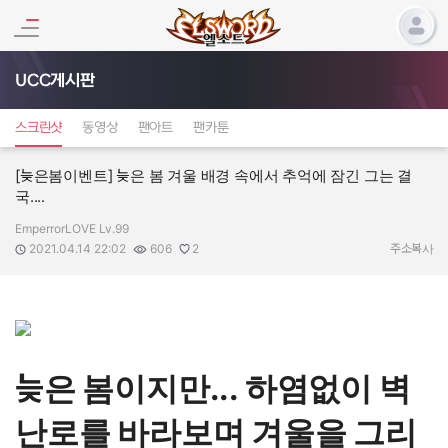
UCC게시판
스크린샷
동영상
팬아트
팬카툰
[늦은봄이벤트] 늦은 봄 겨울 배경 속에서 추억에 잠긴 그는 결
국....
EmperrorLOVE Lv.99
작성자:
작성일:
조회수:
추천수:
2021.04.14 22:02
606
2
주소복사
늦은 봄이지만... 하염없이 벽
난로를 바라보며 겨울을 그리