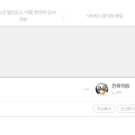
6년 엘리오스 여름 랑데부 감사
아바타: 세이렌 베일
쿠폰
천류하람
Lv.99
주소복사
신고하기