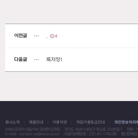
이전글
.
4
다음글
룩저장1
회사소개
채용안내
이용약관
게임이용등급안내
개인정보처리
㈜넥슨코리아 대표이사 강대현·김정욱
경기도 성남시 분당구 판교로 256번길 7
전화 : 
E-mail : contact-us@nexon.co.kr
사업자등록번호 : 220-87-17483호
통신판매업 