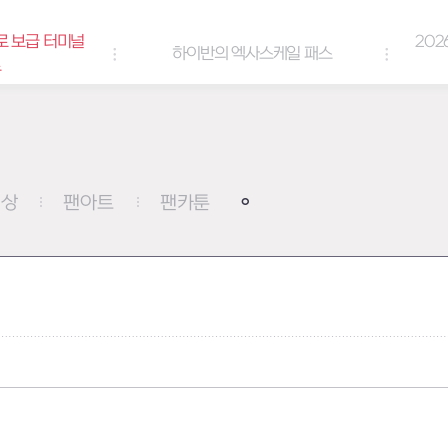
로 보급 터미널
202
하이반의 엑사스케일 패스
트
영상
팬아트
팬카툰