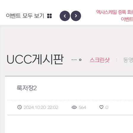
엑사스케일 증폭 회
이벤트 모두 보기
신규 지역 네블론
이벤
UCC게시판
스크린샷
동
룩저장2
2024.10.20 22:02
564
0