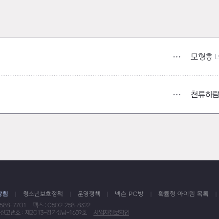
모형총
L
천류하
방침
청소년보호정책
운영정책
넥슨 PC방
확률형 아이템 목록
1588-7701
팩스 : 0502-258-8322
신고번호 : 제2013-경기성남-1659호
사업자정보확인