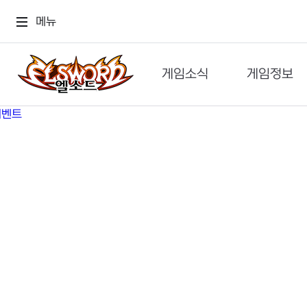
메뉴
게임소식
게임정보
공지사항
세계관
GM메가폰
캐릭터
이벤트 & 캐시샵
가이드
보도자료