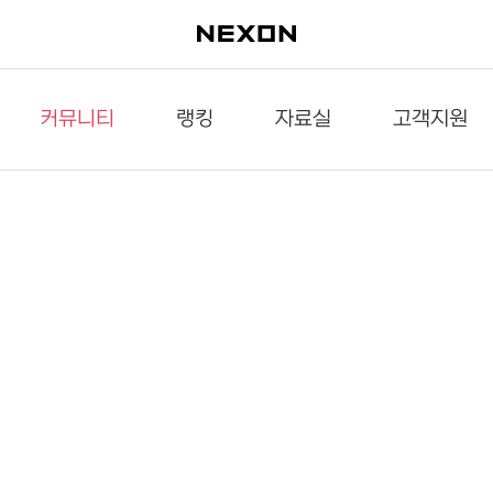
커뮤니티
랭킹
자료실
고객지원
이슈게시판
던전랭킹
다운로드
문의하기
공략게시판
대전랭킹
멀티미디어
신고하기
거래게시판
점령전랭킹
갤러리
건의하기
밸런스토론장
엘타입
보안센터
UCC게시판
작가연재만화