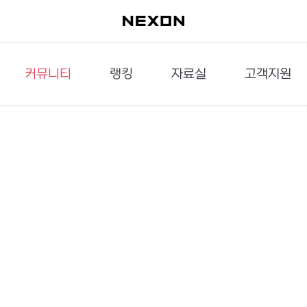
커뮤니티
랭킹
자료실
고객지원
이슈게시판
던전랭킹
다운로드
문의하기
공략게시판
대전랭킹
멀티미디어
신고하기
거래게시판
점령전랭킹
갤러리
건의하기
밸런스토론장
엘타입
보안센터
UCC게시판
작가연재만화