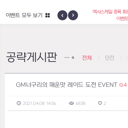
엑사스케일 증폭 회로 보급 터미널
이벤트 모두 보기
네블론
이벤트
공략게시판
전체
던전
GM너구리의 매운맛 레이드 도전 EVENT
4
2021.04.08 14:56
6838
2