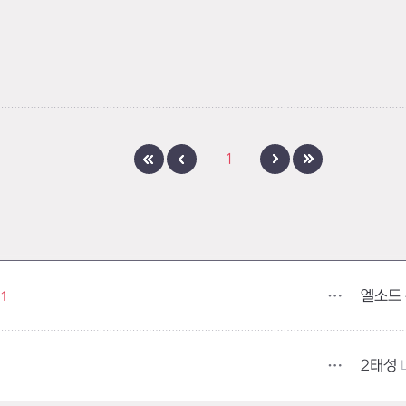
고하기
1
엘소드
11
2태성