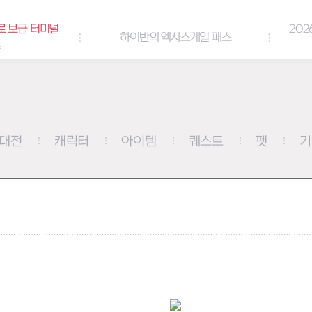
2026년 엘리오스 여름 랑데부 
하이반의 엑사스케일 패스
쿠폰
대전
캐릭터
아이템
퀘스트
펫
기