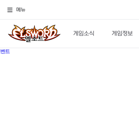
메뉴
게임소식
게임정보
공지사항
세계관
GM메가폰
캐릭터
이벤트 & 캐시샵
가이드
보도자료