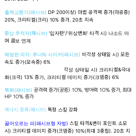
(
)
DP 200이상) 마법 공격력 증가(마공증)
출력교환기
패시브
20%, 크리티컬(크리) 10% 증가. 20초 지속
환상 추적자(패시브)
'입자탄'/'위상변화' 타격 시) 나소드 아
머 콤보 연계
:
(
)
비각성 상태일 시) 모든
해방된 의지
루나틱 사이커
패시브
속도 증가(모속증) 6%
각성 상태일 시) 크리티컬&극대
화(크극) 13% 증가, 크리티컬 데미지 증가(크뎀증) 6%
(
)
특화
패시브
공격력 증가(공증) 10%, 방어력 10% 증가, 최대
HP 10% 증가
에너지 증폭(패시브)
특정 스킬 강화
(
)
스킬 타격&
변이 포인트 소모
끓어오르는 피
패시브형 자벞
시) 크리티컬 데미지 증가(크뎀증) 10%(최대 3중첩). 20초 지