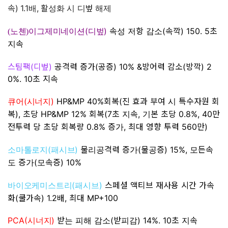
속) 1.1배, 활성화 시 디벞 해제
(
)
속성 저항 감소(
속깍) 150. 5초
(노첸)이그제미네이션
디벞
지속
스팀팩(디벞)
공격력 증가(공증) 10% &
방어력 감소(방깍) 2
0%. 10초 지속
(
)
HP&MP 40%회복(진 효과 부여 시 특수자원 회
큐어
시너지
복), 초당 HP&MP 12% 회복(7초 지속, 기본 초당 0.8%, 40만
전투력 당 초당 회복량 0.8% 증가, 최대 영향 투력 560만)
(
)
물리
공격력 증가(물공증) 15%, 모든속
소마톨로지
패시브
도 증가(모속증) 10%
(
)
스페셜 액티브 재사용 시간 가속
바이오케미스트리
패시브
화(
쿨가속) 1.2배, 최대 MP+100
PCA(
)
받는 피해 감소(받피감) 14%. 10초 지속
시너지