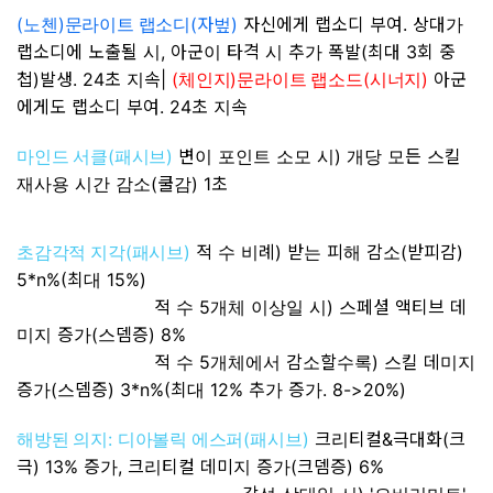
(
)
(자
)
자신에게 랩소디 부여. 상대가
노첸
문라이트 랩소디
벞
랩소디에 노출될 시, 아군이 타격 시
추가 폭발(최대 3회 중
첩)발생. 24초 지속
|
(
)
(
)
아군
체인지
문라이트 랩소드
시너지
에게도 랩소디 부여. 24초 지속
(
)
변이 포인트 소모 시) 개당 모든 스킬
마인드 서클
패시브
재사용 시간 감소(쿨감) 1초
(
)
적 수 비례) 받는 피해 감소(받피감)
초감각적 지각
패시브
5*n%(최대 15%)
적 수 5개체 이상일 시) 스페셜 액티브 데
미지 증가(스뎀증) 8%
적 수 5개체에서 감소할수록) 스킬 데미지
증가(스뎀증) 3*n%(최대 12% 추가 증가. 8->20%)
:
(
)
크리티컬&극대화(크
해방된 의지
디아볼릭 에스퍼
패시브
극) 13% 증가, 크리티컬 데미지 증가(크뎀증) 6%