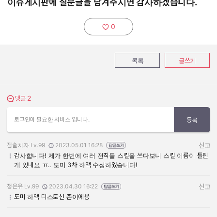
이슈게시판에 질문글을 남겨주시면 감사하겠습니다.
0
추천하기:
목록
글쓰기
2
댓글 보기
댓글
로그인이 필요한 서비스 입니다.
등록
점술치자 Lv.99
2023.05.01 16:28
신고
작성자:
작성일:
감사합니다! 제가 한번에 여러 전직들 스킬을 쓰다보니 스킬 이름이 틀린
게 있네요 ㅠ.. 도미 3차 하액 수정하였습니다!
정은유 Lv.99
2023.04.30 16:22
신고
작성자:
작성일:
도미 하액 디스토션 존이에용