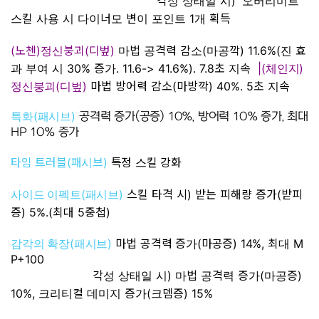
각성 상태일 시) '오버리미트'
스킬 사용 시 다이너모 변이 포인트 1개 획득
(노첸)정신붕괴(디벞)
마법 공격력 감소(마공깍) 11.6%(진 효
과 부여 시 30% 증가. 11.6-> 41.6%). 7.8초 지속
|(
)
체인지
(
)
마법 방어력 감소(마방깍) 40%. 5초 지속
정신붕괴
디벞
(
)
특화
패시브
공격력 증가(공증) 10%, 방어력 10% 증가, 최대
HP 10% 증가
타임 트러블(패시브)
특정 스킬 강화
(
)
스킬 타격 시) 받는 피해량 증가(받피
사이드 이펙트
패시브
증) 5%.(최대 5중첩)
(
)
마법
공격력 증가(마공증) 14%,
최대 M
감각의 확장
패시브
P+100
각성 상태일 시) 마법 공격력 증가(마공증)
10%, 크리티컬 데미지 증가(크뎀증) 15%