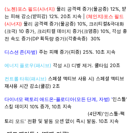
(
)
(
)
물리 공격력 증가(물공증) 12%, 받
노첸
포스 필드
시너지
는 피해 감소(받피감) 12%. 20초 지속
|
(
)
체인지
포스 필드
(
)
물리 공격력 증가(물공증) 10%, 크리티컬&극대화
시너지
(크극) 10 증가, 크리티컬 데미지 증가(크뎀증) 10%, 각성 충
전 속도 증가
(DP 획득량 증가)
(각충속증) 30%
(
)
주는 피해 증가(피증) 25%. 10초 지속
디스션 존
자벞
(
)
각성 시) 디벞 제거. 쿨타임 20초
에너지 플로우
패시브
(
)
스페셜 액티브 사용 시) 스페셜 액티브
컨트롤 타워
패시브
재사용 시간 감소(쿨감) 2초
-
(
,
) '
인스톨'
다이너모 팩토리 애드온
플로디아
모든 단계
자벞
스킬 데미지 10% 증가, 10초 지속
(4단계)'인스톨-팩
토리 모드' 전환 및 발동 모션 없이 즉시 발동. 10초 지속