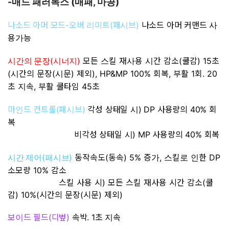
-
(
,
)
매드 패러독스
매패
마공
나소드 아머 모드-오버 리미트(패시브)
나소드 아머 커맨드 사
용가능
(
)
모든 스킬
재사용 시간 감소(
쿨감) 15초
시간의 문장
시너지
(시간의 문장(시문) 제외), HP&MP 100% 회복, 부활 1회. 20
초 지속, 부활 쿨타임 45초
마인드 컨트롤(패시브)
각성 상태일 시) DP 사용량의 40% 회
복
비
각성 상태일 시) MP 사용량의 40% 회복
(
)
동작속도(동속) 5% 증가, 스킬로 인한 DP
시간 제어
패시브
소모량 10% 감소
스킬 사용 시) 모든 스킬 재사용 시간 감소(쿨
감) 10%(시간의 문장(시문) 제외)
보이드 필드(디벞)
속박. 1초 지속