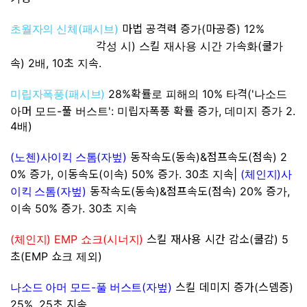
(
)
마법 공격력 증가(마공증) 12%
초월자의 신체
패시브
각성 시) 스킬 재사용 시간 가속화(쿨가
속) 2배, 10초 지속.
(
)
28%확률로 피해의 10% 타격('나소드
미립자폭풍
패시브
아머 모드-풀 버스트': 미립자폭풍 확률 증가, 데미지 증가 2.
4배)
(
)
(
)
동작속도(동속)&점프속도(점속) 2
노첸
사이킥 스톰
자벞
0% 증가, 이동속도(이속) 50% 증가. 30초 지속
|
(
)
체인지
사
(
)
동작속도(동속)&점프속도(점속) 20% 증가,
이킥 스톰
자벞
이속 50% 증가. 30초 지속
(
) EMP
(
)
스킬 재사용 시간 감소(
쿨감) 5
체인지
쇼크
시너지
초(EMP 쇼크 제외)
-
(
)
스킬 데미지 증가(스뎀증)
나소드 아머 모드
풀 버스트
자벞
25%. 25초 지속