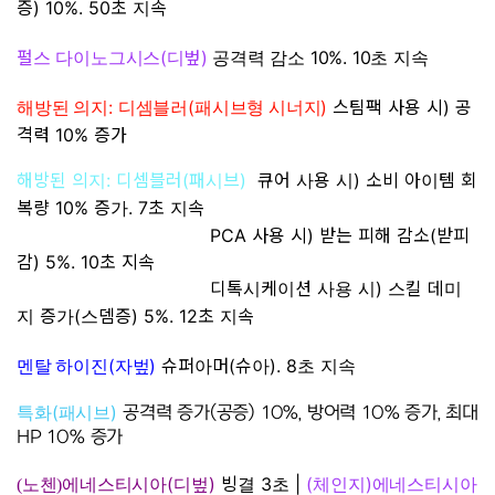
증) 10%. 50초 지속
펄스 다이노그시스(디벞)
공격력 감소 10%. 10초 지속
:
(
)
스팀팩 사용 시) 공
해방된 의지
디셈블러
패시브형 시너지
격력 10% 증가
해방된 의지: 디셈블러(패시브)
큐어 사용 시) 소비 아이템 회
복량 10% 증가. 7초 지속
PCA 사용 시) 받는 피해 감소(받피
감) 5%. 10초 지속
디톡시케이션 사용 시) 스킬 데미
지 증가(스뎀증) 5%. 12초 지속
(
)
슈퍼아머(슈아). 8초 지속
멘탈 하이진
자벞
(
)
특화
패시브
공격력 증가(공증) 10%, 방어력 10% 증가, 최대
HP 10% 증가
(
)
빙결 3초 |
(체인지)
(노첸)에네스티시아
디벞
에네스티시아