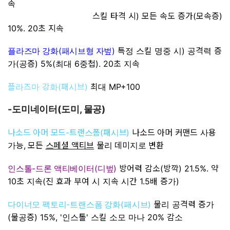
속
스킬 타격 시) 모든 속도 증가(모속증)
10%. 20초 지속
(
)
특정 스킬 명중 시) 공격력 증
플라즈마 강화
패시브형 자벞
가(공증) 5%(최대 6중첩). 20초 지속
플라즈마 강화(패시브)
최대 MP+100
-
(
,
)
도미네이터
도미
물공
나소드 아머 모드-트랜스폼(패시브)
나소드 아머 커맨드 사용
가능, 모든
스페셜 액티브
물리 데미지로 변환
-
(
)
방어력 감소(방깍) 21.5%. 약
인스톨
드론 액티베이터
디벞
10초 지속(진 효과 부여 시 지속 시간 1.5배 증가)
-
(
)
물리
공격력 증가
다이너모 팩토리
트랜스폼 강화
패시브
(물공증) 15%, '인스톨' 스킬 소모 마나 20% 감소