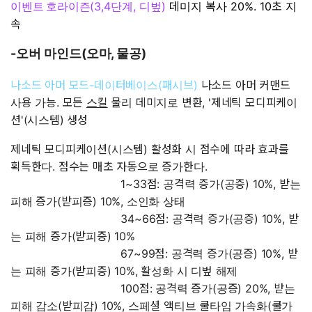
(3,4
,
)
데미지 복사
20%. 10초 지
이벤트 호라이즌
단계
디벞
속
-
(
,
)
오버 마인드
오마
물공
나소드 아머 모드-데이터베이스(패시브)
나소드 아머 커맨드
사용 가능. 모든
스킬
물리 데미지로 변환, '제네틱 모디피케이
션'(시스템) 생성
제네틱 모디피케이션(시스템) 활성화 시 점수에 따라 효과를
획득한다. 점수는 매초 자동으로 증가한다.
1~33점: 공격력 증가(공증) 10%, 받는
피해 증가(받피증) 10%, 소인화 상태
34~66점: 공격력 증가(공증) 10%, 받
는 피해 증가(받피증) 10%
67~99점: 공격력 증가(공증) 10%, 받
는 피해 증가(받피증) 10%, 활성화 시 디벞 해제
100점: 공격력 증가(공증) 20%, 받는
피해 감소(받피감) 10%, 스페셜 액티브 쿨타임 가속화(쿨가