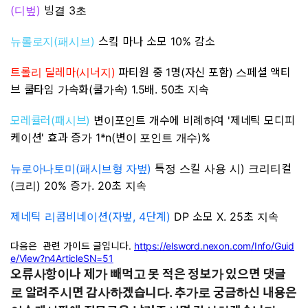
(
)
빙결 3초
디벞
(
)
스킼 마나 소모 10% 감소
뉴롤로지
패시브
트롤리 딜레마(시너지)
파티원 중 1명(자신 포함) 스페셜 액티
브 쿨타임 가속화(쿨가속) 1.5배. 50초 지속
모레큘러(패시브)
변이포인트 개수에 비례하여 '제네틱 모디피
케이션' 효과 증가 1*n(변이 포인트 개수)%
(
)
특정 스킬 사용 시) 크리티컬
뉴로아나토미
패시브형 자벞
(크리) 20% 증가. 20초 지속
제네틱 리콤비네이션(자벞, 4단계)
DP 소모 X. 25초 지속
다음은 관련 가이드 글입니다.
https://elsword.nexon.com/Info/Guid
e/View?n4ArticleSN=51
오류사항이나 제가 빼먹고 못 적은 정보가 있으면 댓글
로 알려주시면 감사하겠습니다. 추가로 궁금하신 내용은