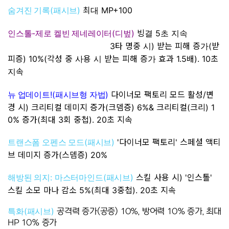
(
)
최대 MP+100
숨겨진 기록
패시브
-
(
)
빙결 5초 지속
인스톨
제로 켈빈 제네레이터
디벞
3타 명중 시) 받는 피해 증가(받
피증) 10%(각성 중 사용 시 받는 피해 증가 효과 1.5배). 10초
지속
!(
)
다이너모 팩토리 모드 활성/변
뉴 업데이트
패시브형 자법
경 시) 크리티컬 데미지 증가(크뎀증) 6%& 크리티컬(크리) 1
0% 증가(최대 3회 중첩). 20초 지속
(
)
'다이너모 팩토리'
스페셜 액티
트랜스폼 오펜스 모드
패시브
브 데미지 증가(스뎀증) 20%
:
(
)
스킬 사용 시) '인스톨'
해방된 의지
마스터마인드
패시브
스킬 소모 마나 감소 5%(최대 3중첩). 20초 지속
(
)
특화
패시브
공격력 증가(공증) 10%, 방어력 10% 증가, 최대
HP 10% 증가