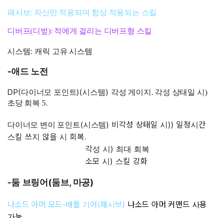
패시브: 자신만 적용되며 항상 적용되는 스킬
디버프(디벞): 적에게 걸리는 디버프형 스킬
:
시스템
캐릭 고유 시스템
-
애드 노전
DP(
)(
)
다이너모 포인트
시스템
각성 게이지. 각성 상태일 시)
초당 회복 5.
(
) 비각성 상태일 시)) 일정시간
다이너모 변이 포인트
시스템
스킬 쓰지 않을 시 회복.
각성 시) 최대 회복
소모 시) 스킬 강화
-
(
,
)
둠 브링어
둠브
마공
나소드 아머 모드-배틀 기어(패시브)
나소드 아머 커맨드 사용
가능