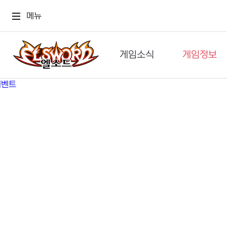
메뉴
게임소식
게임정보
공지사항
세계관
GM메가폰
캐릭터
이벤트 & 캐시샵
가이드
보도자료