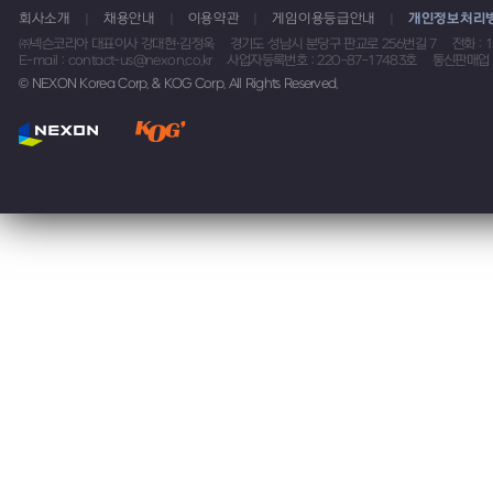
회사소개
채용안내
이용약관
게임이용등급안내
개인정보처리
㈜넥슨코리아 대표이사 강대현·김정욱
경기도 성남시 분당구 판교로 256번길 7
전화 : 
E-mail : contact-us@nexon.co.kr
사업자등록번호 : 220-87-17483호
통신판매업 
© NEXON Korea Corp. & KOG Corp. All Rights Reserved.