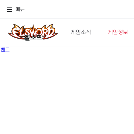
메뉴
게임소식
게임정보
공지사항
세계관
GM메가폰
캐릭터
이벤트 & 캐시샵
가이드
보도자료