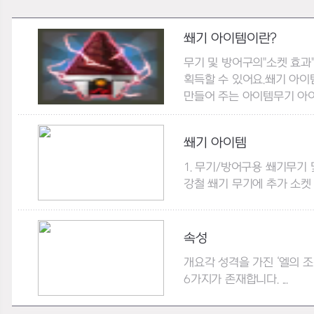
쐐기 아이템이란?
무기 및 방어구의"소켓 효과
획득할 수 있어요.쐐기 아이
만들어 주는 아이템무기 아이템
쐐기 아이템
1. 무기/방어구용 쐐기무기
강철 쐐기 무기에 추가 소켓 
속성
개요각 성격을 가진 ‘엘의 
6가지가 존재합니다. ...