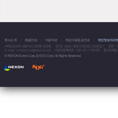
회사소개
채용안내
이용약관
게임이용등급안내
개인정보처리
㈜넥슨코리아 대표이사 강대현·김정욱
경기도 성남시 분당구 판교로 256번길 7
전화 : 
E-mail : contact-us@nexon.co.kr
사업자등록번호 : 220-87-17483호
통신판매업 
© NEXON Korea Corp. & KOG Corp. All Rights Reserved.