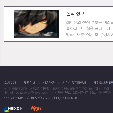
전직 정보
레이븐의 전직 정보는 아래
특화나소드 힘을 극대로 제
발라시아를 심은 후 성장시켜 
회사소개
채용안내
이용약관
게임이용등급안내
개인정보처리
㈜넥슨코리아 대표이사 강대현·김정욱
경기도 성남시 분당구 판교로 256번길 7
전화 : 
E-mail : contact-us@nexon.co.kr
사업자등록번호 : 220-87-17483호
통신판매업 
© NEXON Korea Corp. & KOG Corp. All Rights Reserved.