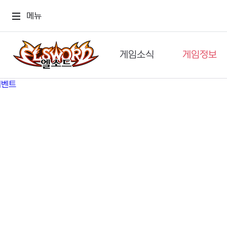
메뉴
게임소식
게임정보
공지사항
세계관
GM메가폰
캐릭터
이벤트 & 캐시샵
가이드
보도자료