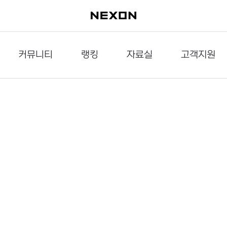
커뮤니티
랭킹
자료실
고객지원
이슈게시판
던전랭킹
다운로드
문의하기
공략게시판
대전랭킹
멀티미디어
신고하기
거래게시판
점령전랭킹
갤러리
건의하기
밸런스토론장
엘타입
보안센터
UCC게시판
작가연재만화