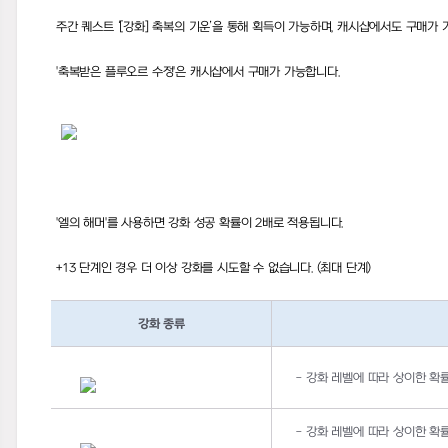
주간 퀘스트 ‘
[
강화
]
축복의 기운’을 통해 획득이 가능하며
,
캐시샵에서도 구매가 
'
축복받은 플루오르 수정
'
은 캐시샵에서 구매가 가능합니다
.
'
엘의 해머
'
를 사용하면 강화 성공 확률이
2
배로 적용됩니다
.
+13
단계인 경우 더 이상 강화를 시도할 수 없습니다
. (
최대 단계
)
강화 종류
-
강화 레벨에 따라 상이한 확
-
강화 레벨에 따라 상이한 확