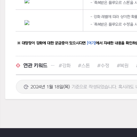
- ‘
축복받은 플루오르 스톤
’
을 
-
강화 레벨에 따라 상이한 확
- ‘
축복받은 플루오르 수정
’
을 
※ 대장장이 강화에 대한 궁금증이 있으시다면
[
여기]
에서 자세한 내용을 확인하
연관 키워드
#강화
#스톤
#수정
#복원
2024년 1월 18일(목)
기준으로 작성되었습니다. 혹시라도 내