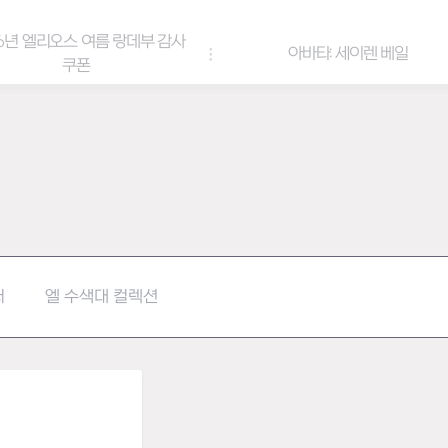
6년 엘리오스 여름 랑데부 감사
아바타: 세이렌 베일
쿠폰
터
엘 수색대 컬렉션