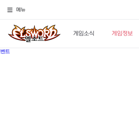
메뉴
게임소식
게임정보
공지사항
세계관
GM메가폰
캐릭터
이벤트 & 캐시샵
가이드
보도자료