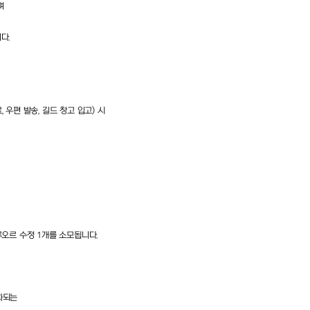
며
니다
.
료
,
우편 발송
,
길드 창고 입고
)
시
루오르 수정
1
개를 소모됩니다
.
화되는