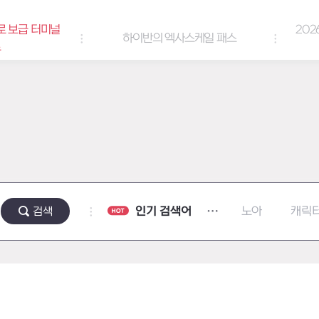
로 보급 터미널
202
하이반의 엑사스케일 패스
트
인기 검색어
검색
노아
캐릭