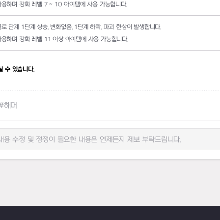
사용하며 강화 레벨
7 ~ 10
아이템에 사용 가능합니다
.
률로 단계
1
단계 상승
,
변화없음
,
1
단계 하락
,
파괴
현상이 발생합니다
.
사용하며 강화 레벨
11
이상 아이템에 사용 가능합니다
.
실 수 있습니다
.
#해머
용 수정 및 정정이 필요한 내용은 언제든지 제보 부탁드립니다.