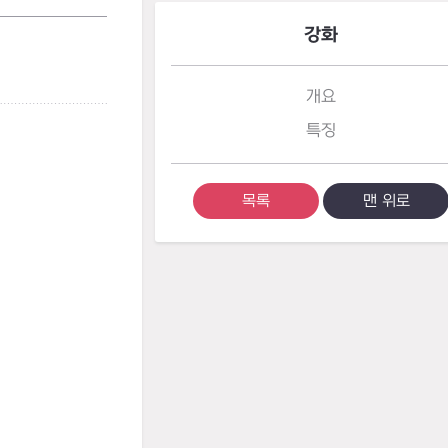
강화
개요
특징
목록
맨 위로