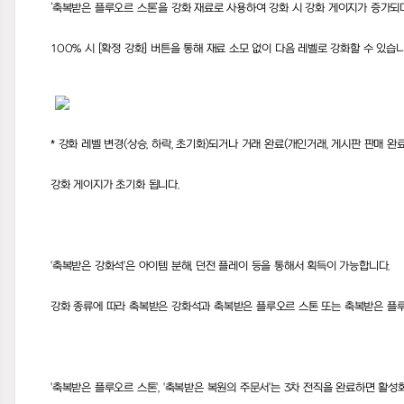
‘
축복받은 플루오르 스톤
’
을 강화 재료로 사용하여 강화 시 강화 게이지가 증가되
100%
시
[
확정 강화
]
버튼을 통해 재료 소모 없이 다음 레벨로 강화할 수 있습
*
강화 레벨 변경
(
상승
,
하락
,
초기화
)
되거나 거래 완료
(
개인거래
,
게시판 판매 완
강화 게이지가 초기화 됩니다
.
'
축복받은 강화석
'
은 아이템 분해
,
던전 플레이 등을 통해서 획득이 가능합니다
.
강화 종류에 따라 축복받은 강화석과 축복받은 플루오르 스톤 또는 축복받은 플
'
축복받은 플루오르 스톤
', '
축복받은 복원의 주문서
'
는
3
차 전직을 완료하면 활성