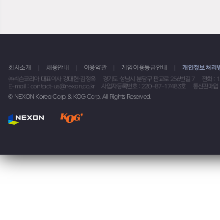
회사소개
채용안내
이용약관
게임이용등급안내
개인정보처리
㈜넥슨코리아 대표이사 강대현·김정욱
경기도 성남시 분당구 판교로 256번길 7
전화 : 
E-mail : contact-us@nexon.co.kr
사업자등록번호 : 220-87-17483호
통신판매업 
© NEXON Korea Corp. & KOG Corp. All Rights Reserved.