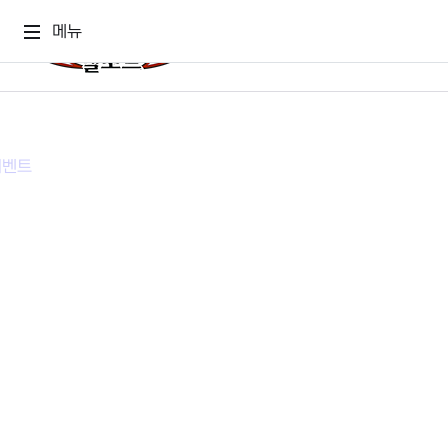
메뉴
게임소식
게임정보
공지사항
세계관
GM메가폰
캐릭터
이벤트 & 캐시샵
가이드
보도자료