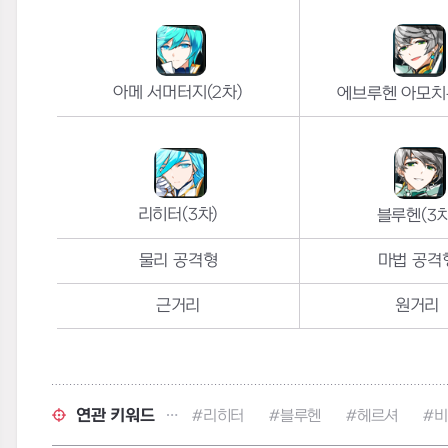
아메 서머터지(2차)
에브루헨 아모치온
리히터(3차)
블루헨(3차
물리 공격형
마법 공격
근거리
원거리
연관 키워드
#리히터
#블루헨
#헤르셔
#