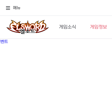
메뉴
게임소식
게임정보
공지사항
세계관
GM메가폰
캐릭터
이벤트 & 캐시샵
가이드
보도자료