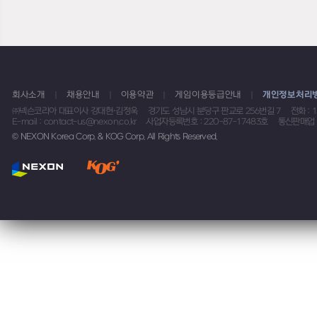
회사소개
채용안내
이용약관
게임이용등급안내
개인정보처리
㈜넥슨코리아 대표이사 강대현·김정욱
경기도 성남시 분당구 판교로 256번길 7
전화 : 
E-mail : contact-us@nexon.co.kr
사업자등록번호 : 220-87-17483호
통신판매업 
© NEXON Korea Corp. & KOG Corp. All Rights Reserved.