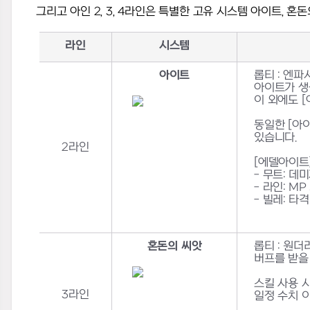
그리고 아인
2, 3, 4라인은 특별한 고유 시스템 아이트, 혼
라인
시스템
아이트
롭티
:
엔파
아이트가 생
이 외에도
[
동일한
[
아
있습니다
.
2
라인
[
에델아이트
-
무트
:
데미
-
라인
: MP
-
빌레
:
타격
혼돈의 씨앗
롭티
:
원더
버프를 받을
스킬 사용 
3
라인
일정 수치 