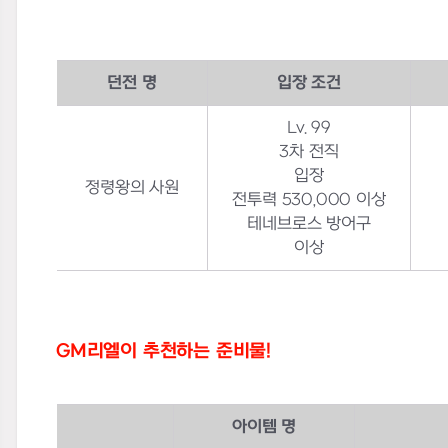
던전 명
입장 조건
Lv. 99
3
차 전직
입장
정령왕의 사원
전투력
530,000
이상
테네브로스 방어구
이상
GM리엘이 추천하는 준비물!
아이템 명