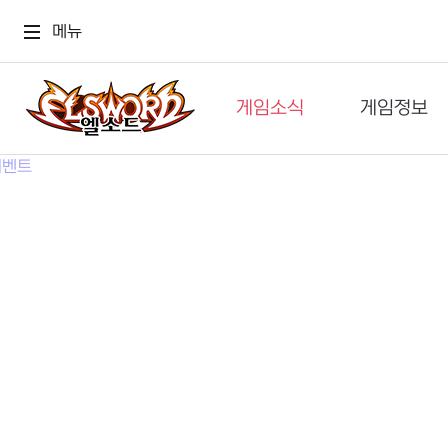
메뉴
게임소식
게임정보
공지사항
세계관
GM메가폰
캐릭터
이벤트 & 캐시샵
가이드
보도자료