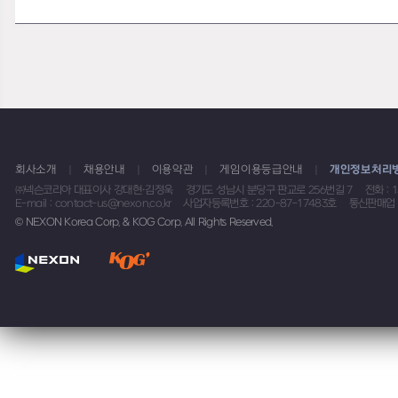
회사소개
채용안내
이용약관
게임이용등급안내
개인정보처리
㈜넥슨코리아 대표이사 강대현·김정욱
경기도 성남시 분당구 판교로 256번길 7
전화 : 
E-mail : contact-us@nexon.co.kr
사업자등록번호 : 220-87-17483호
통신판매업 
© NEXON Korea Corp. & KOG Corp. All Rights Reserved.