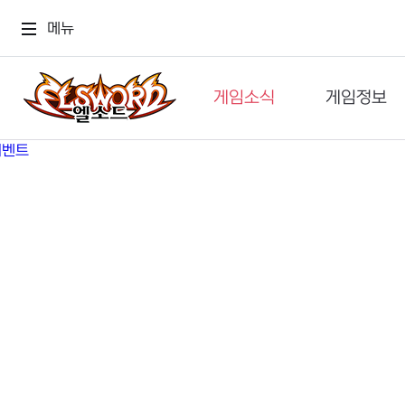
메뉴
게임소식
게임정보
공지사항
세계관
GM메가폰
캐릭터
이벤트 & 캐시샵
가이드
보도자료