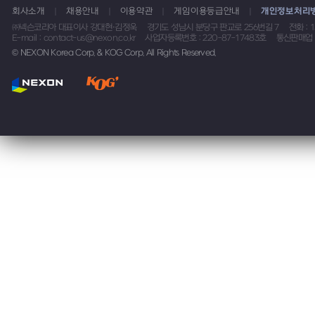
회사소개
채용안내
이용약관
게임이용등급안내
개인정보처리
㈜넥슨코리아 대표이사 강대현·김정욱
경기도 성남시 분당구 판교로 256번길 7
전화 : 
E-mail : contact-us@nexon.co.kr
사업자등록번호 : 220-87-17483호
통신판매업 
© NEXON Korea Corp. & KOG Corp. All Rights Reserved.