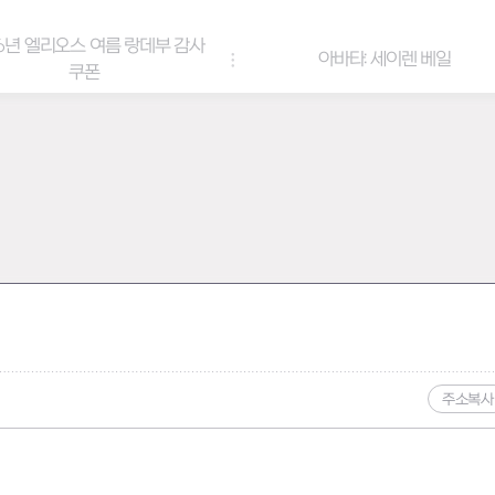
6년 엘리오스 여름 랑데부 감사
아바타: 세이렌 베일
쿠폰
주소복사