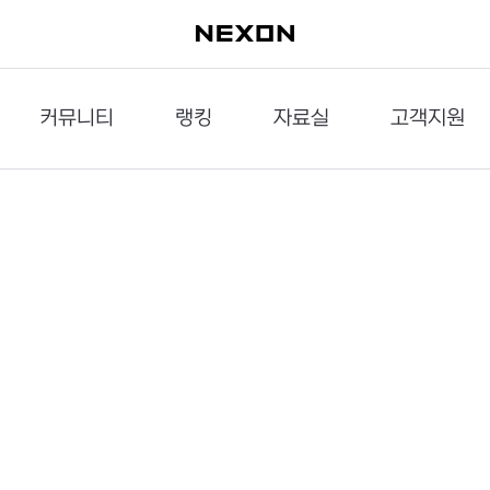
커뮤니티
랭킹
자료실
고객지원
이슈게시판
던전랭킹
다운로드
문의하기
공략게시판
대전랭킹
멀티미디어
신고하기
거래게시판
점령전랭킹
갤러리
건의하기
밸런스토론장
엘타입
보안센터
UCC게시판
작가연재만화