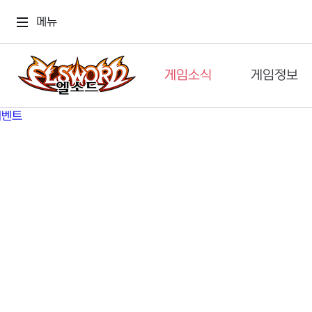
메뉴
게임소식
게임정보
공지사항
세계관
GM메가폰
캐릭터
이벤트 & 캐시샵
가이드
보도자료