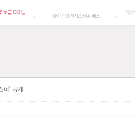
로 보급 터미널
202
하이반의 엑사스케일 패스
트
스퍼’ 공개