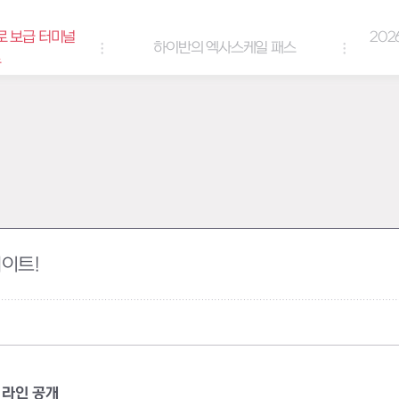
로 보급 터미널
202
하이반의 엑사스케일 패스
트
데이트!
 라인 공개