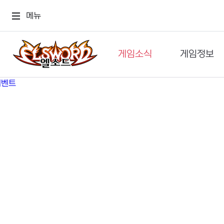
메뉴
게임소식
게임정보
공지사항
세계관
GM메가폰
캐릭터
이벤트 & 캐시샵
가이드
보도자료