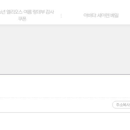
6년 엘리오스 여름 랑데부 감사
아바타: 세이렌 베일
쿠폰
주소복사