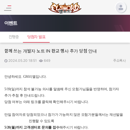
이벤트
진행중
당첨자 발표
함께 쓰는 개발자 노트 IN 판교 행사 추가 당첨 안내
2024.05.20 18:51
649
작성일:
조회수:
주소복사
안녕하세요
. GM
리엘입니다
.
5/19(
일
)
까지 참석 불가능 의사를 말씀해 주신 모험가님들을 반영하여
,
참가자
추가 추첨 후 안내드립니다
.
당첨 여부는 아래 링크를 클릭해 확인해주시기 바랍니다
.
만일 참여자로
당첨되었으나 참가가 가능하지 않은 모험가분들께서는 재선발을
진행할 수 있도록
5/20(
월
)
까지 고객센터로 문의를 접수
해주시기 바랍니다
.