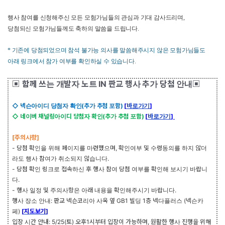
행사 참여를 신청해주신 모든 모험가님들의 관심과 기대 감사드리며
,
당첨되신 모험가님들께도 축하의 말씀을 드립니다
.
*
기존에 당첨되었으며 참석 불가능 의사를 말씀해주시지 않은 모험가님들도
아래 링크에서 참가 여부를 확인하실 수 있습니다
.
▣
함께 쓰는 개발자 노트
IN
판교 행사
추가 당첨 안내▣
◇
넥슨아이디 당첨자 확인
(
추가 추첨 포함
)
[
바로가기
]
◇
네이버 채널링아이디 당첨자 확인
(
추가 추첨 포함
)
[
바로가기
]
[
주의사항
]
-
당첨 확인을 위해 페이지를 마련했으며
,
확인여부 및 수령동의를 하지 않더
라도 행사 참여가 취소되지 않습니다
.
-
당첨 확인 링크로 접속하신 후 행사 참여 당첨 여부를 확인해 보시기 바랍니
다
.
-
행사 일정 및 주의사항은 아래 내용을 확인해주시기 바랍니다
.
행사 장소 안내
:
판교 넥슨코리아 사옥 옆
GB1
빌딩
1
층 넥다플러스
(
넥슨카
페
)
[
지도보기
]
입장 시간 안내
: 5/25(
토
)
오후
1
시부터 입장이 가능하며
,
원활한 행사 진행을 위해