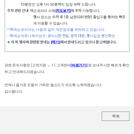
10
분전인 오후
1
시
50
분까지 입장 부탁 드립니다
.
주차 관련 안내
:
넥슨코리아 사옥
[
지도보기
]
에 주차 가능합니다
.
행사 장소는 주차 후
1
층 남문
(GB1
방향
)
출입구를 통하면 빠르
게 이동할 수 있습니다
.
*
㈜넥슨코리아는 다음과 같이 개인정보를 위탁하고 있습니다
.
-
㈜넥슨커뮤니케이션즈
:
공지사항 전달
,
문의 대응
,
행사입장 본인확인
※ 이 외 행사와 관련된 안내는
[
여기
]
에서 안내드리고 있으니 참고바랍니다
.
관련 문의사항은
[
고객지원
→
1:1
고객센터
[
바로가기]
]
로 보내주시면 빠르게 확인
하고 안내해드리겠습니다
.
언제나 즐거운 모험이 가득한 엘소드가 되도록 노력하겠습니다
.
감사합니다
.
목록