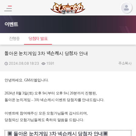
이벤트
진행중
당첨자 발표
돌아온 눈치게임 3차 넥슨캐시 당첨자 안내
2024.08.08 18:23
1591
작성일:
조회수:
주소복사
안녕하세요
. GM
리엘입니다
.
2024
년
8
월
3
일
(
토
)
오후
9
시부터 오후
9
시
20
분까지 진행된
,
돌아온 눈치게임
– 3
차 넥슨캐시 이벤트 당첨자를 안내드립니다
.
이벤트에 참여해주신 모든 모험가님들께 감사드리며
,
당첨되신 모험가님들께도 축하의 말씀을 드립니다
.
▣
돌아온 눈치게임
3
차 넥슨캐시 당첨자 안내▣