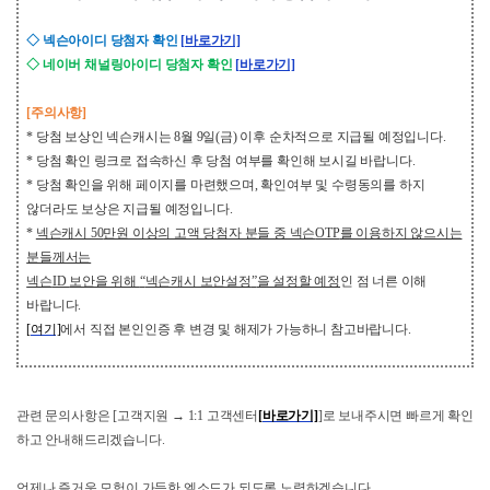
◇
넥슨아이디 당첨자 확인
[
바로가기]
◇
네이버 채널링아이디 당첨자 확인
[
바로가기]
[
주의사항
]
*
당첨 보상인 넥슨캐시는
8
월
9
일
(
금
)
이후 순차적으로 지급될 예정입니다
.
*
당첨 확인 링크로 접속하신 후 당첨 여부를 확인해 보시길 바랍니다
.
*
당첨 확인을 위해 페이지를 마련했으며
,
확인여부 및 수령동의를 하지
않더라도 보상은 지급될 예정입니다
.
*
넥슨캐시
50
만원 이상의 고액 당첨자 분들 중 넥슨
OTP
를 이용하지 않으시는
분들께서는
넥슨
ID
보안을 위해
“
넥슨캐시 보안설정
”
을 설정할 예정
인 점 너른 이해
바랍니다
.
[
여기]
에서 직접 본인인증 후 변경 및 해제가 가능하니 참고바랍니다
.
관련 문의사항은
[
고객지원
→
1:1
고객센터
[
바로가기]
]
로 보내주시면 빠르게 확인
하고 안내해드리겠습니다
.
언제나 즐거운 모험이 가득한 엘소드가 되도록 노력하겠습니다
.