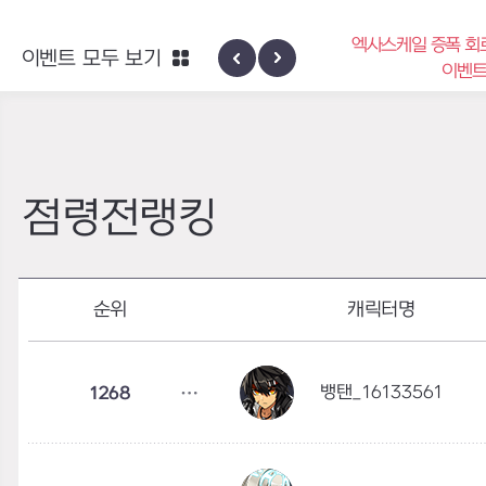
엑사스케일 증폭 회로 보급 터미
이벤트 모두 보기
신규 지역 네블론
이벤트
점령전랭킹
순위
캐릭터명
뱅탠_16133561
1268