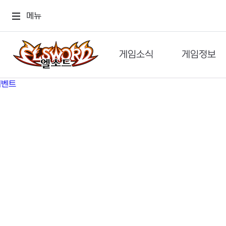
메뉴
게임소식
게임정보
공지사항
세계관
GM메가폰
캐릭터
이벤트 & 캐시샵
가이드
보도자료