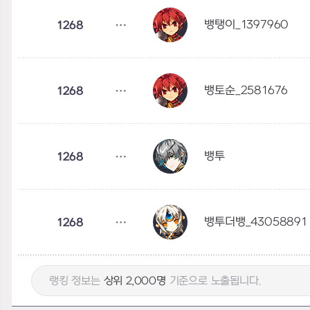
뱅탱이_1397960
1268
뱅토순_2581676
1268
뱅투
1268
뱅투더뱅_43058891
1268
랭킹 정보는
상위 2,000명
기준으로 노출됩니다.