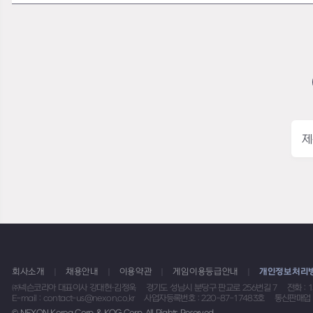
제
회사소개
채용안내
이용약관
게임이용등급안내
개인정보처리
㈜넥슨코리아 대표이사 강대현·김정욱
경기도 성남시 분당구 판교로 256번길 7
전화 : 
E-mail : contact-us@nexon.co.kr
사업자등록번호 : 220-87-17483호
통신판매업 