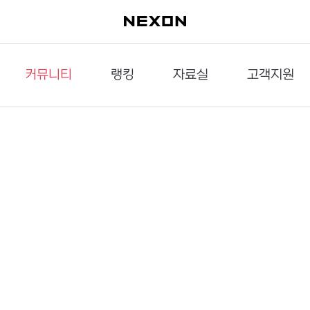
커뮤니티
랭킹
자료실
고객지원
이슈게시판
던전랭킹
다운로드
문의하기
공략게시판
대전랭킹
멀티미디어
신고하기
거래게시판
점령전랭킹
갤러리
건의하기
밸런스토론장
엘타입
보안센터
UCC게시판
작가연재만화