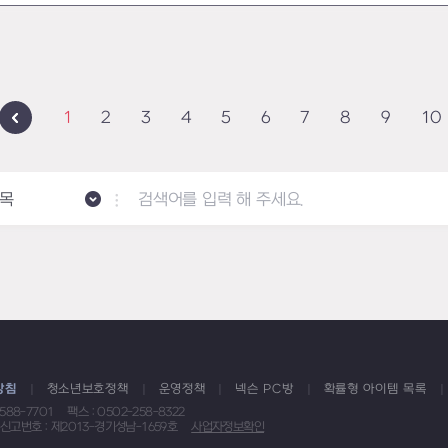
1
2
3
4
5
6
7
8
9
10
목
방침
청소년보호정책
운영정책
넥슨 PC방
확률형 아이템 목록
1588-7701
팩스 : 0502-258-8322
신고번호 : 제2013-경기성남-1659호
사업자정보확인