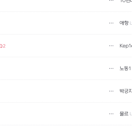
10년
애향
L
Kep1
2
노동1
박긍
물르
L