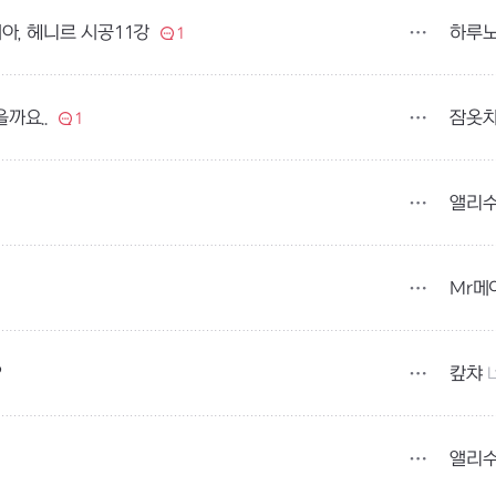
하루
아, 헤니르 시공11강
1
잠옷
까요..
1
앨리
Mr메
캎챠
L
?
앨리