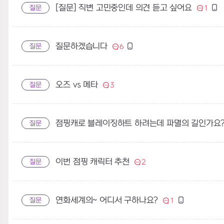
[질문] 직변 고민중인데 의견 듣고 싶어요
질문
1
질문하겠습니다
질문
6
오즈 vs 메타
질문
3
점핑캐로 블레이징하트 하려는데 파멸의 길인가요?
질문
이번 점핑 캐릭터 추천
질문
2
연화세계의~ 어디서 구하나요?
질문
1