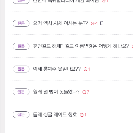
간만에 복귀할라니까 게임 왜이럼
질문
1
요거 엑사 시세 아시는 분??
질문
4
휴먼길드 해제? 길드 이름변경은 어떻게 하나요?
질문
이제 홍예주 못얻나요??
질문
1
원래 멸 뺑이 못돌았나?
질문
7
둠레 싱글 레이드 칭호
질문
1