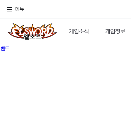
메뉴
게임소식
게임정보
공지사항
세계관
GM메가폰
캐릭터
이벤트 & 캐시샵
가이드
보도자료