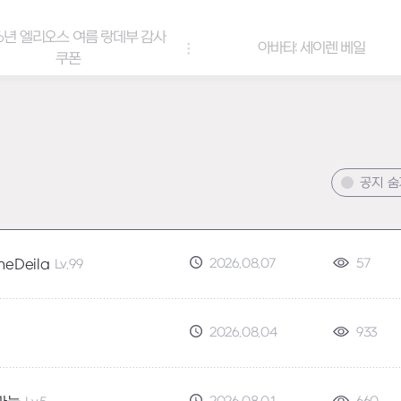
6년 엘리오스 여름 랑데부 감사
아바타: 세이렌 베일
쿠폰
공지 
2026.08.07
57
heDeila
Lv.99
2026.08.04
933
1