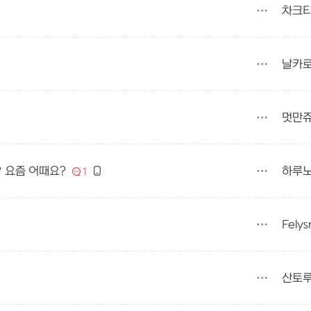
차크
날카
멋만
하루
 요즘 어때요?
1
Felys
산토