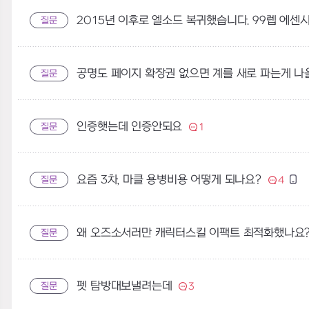
2015년 이후로 엘소드 복귀했습니다. 99렙 에센시
질문
공명도 페이지 확장권 없으면 계를 새로 파는게 나을
질문
인증햇는데 인증안되요
질문
1
요즘 3차, 마클 용병비용 어떻게 되나요?
질문
4
왜 오즈소서러만 캐릭터스킬 이팩트 최적화했나요
질문
펫 탐방대보낼려는데
질문
3