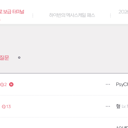
로 보급 터미널
202
하이반의 엑사스케일 패스
트
질문
PsyC
2
혚
Lv.
13