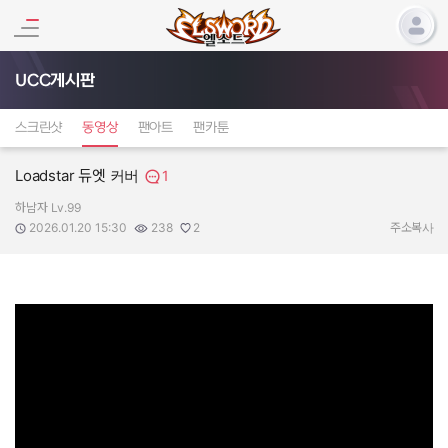
UCC게시판
스크린샷
동영상
팬아트
팬카툰
Loadstar 듀엣 커버
1
하남자 Lv.99
작성자:
작성일:
조회수:
추천수:
2026.01.20 15:30
238
2
주소복사