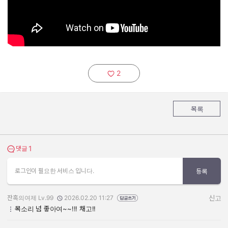
2
추천하기:
목록
1
댓글 보기
댓글
로그인이 필요한 서비스 입니다.
등록
잔혹의여제 Lv.99
2026.02.20 11:27
신고
작성자:
작성일:
목소리 넘 좋아여~~!!! 채고!!