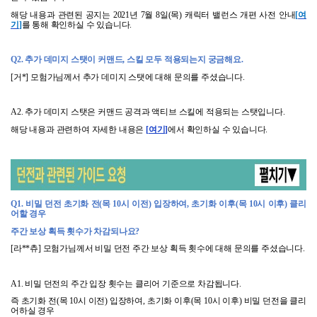
해당 내용과 관련된 공지는
2021
년
7
월
8
일
(
목
)
캐릭터 밸런스 개편 사전 안내
[
여
기
]
를 통해 확인하실 수 있습니다
.
Q2.
추가 데미지 스탯이 커맨드
,
스킬 모두 적용되는지 궁금해요
.
[
거
*]
모험가님께서 추가 데미지 스탯에 대해 문의를 주셨습니다
.
A2.
추가 데미지 스탯은 커맨드 공격과 액티브 스킬에 적용되는 스탯입니다
.
해당 내용과 관련하여 자세한 내용은
[
여기]
에서 확인하실 수 있습니다
.
Q1.
비밀 던전 초기화 전
(
목
10
시 이전
)
입장하여
,
초기화 이후
(
목
10
시 이후
)
클리
어할 경우
주간 보상 획득 횟수가 차감되나요
?
[
라
**
츄
]
모험가님께서 비밀 던전 주간 보상 획득 횟수에 대해 문의를 주셨습니다
.
A1.
비밀 던전의 주간 입장 횟수는 클리어 기준으로 차감됩니다
.
즉 초기화 전
(
목
10
시 이전
)
입장하여
,
초기화 이후
(
목
10
시 이후
)
비밀 던전을 클리
어하실 경우