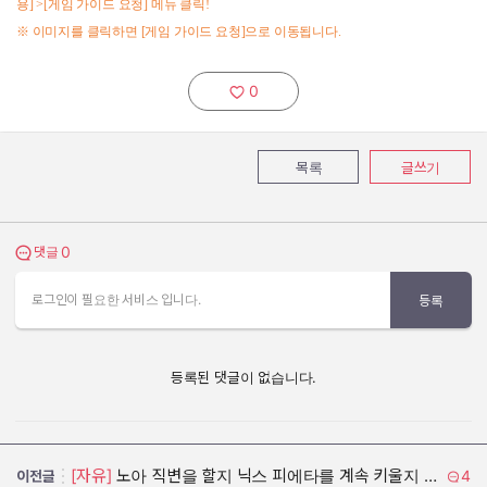
용
] >[
게임 가이드 요청
]
메뉴 클릭
!
※ 이미지를 클릭하면
[
게임 가이드 요청
]
으로 이동됩니다
.
0
추천하기:
목록
글쓰기
0
댓글 보기
댓글
로그인이 필요한 서비스 입니다.
등록
등록된 댓글이 없습니다.
[자유]
노아 직변을 할지 닉스 피에타를 계속 키울지 고민입니다
4
이전글