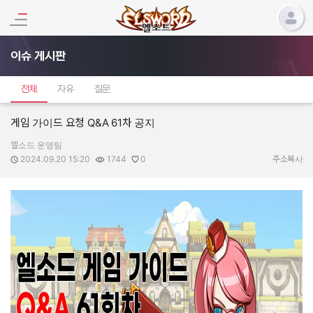
이슈 게시판
전체
자유
질문
게임 가이드 요청 Q&A 61차 공지
엘소드 운영팀
작성자:
작성일:
조회수:
추천수:
2024.09.20 15:20
1744
0
주소복사