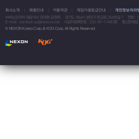
아트마람 지역에 물빛 휘파람 던전 플레이 시 획득할 수 있
회사소개
채용안내
이용약관
게임이용등급안내
개인정보처리
옵션은 아래와 같습니다 마법석 종류 옵션 일반 레어 엘리트 .
㈜넥슨코리아 대표이사 강대현·김정욱
경기도 성남시 분당구 판교로 256번길 7
전화 : 
E-mail : contact-us@nexon.co.kr
사업자등록번호 : 220-87-17483호
통신판매업 
© NEXON Korea Corp. & KOG Corp. All Rights Reserved.
아트마 액세서리 세트 효과
- 아트마 액세서리 4개 이상 착용 시 세트효과가 발동됩니다
옵션
등급
으로 적용됩니다.- 세트 효과는 모두 던전 전용 옵션
합성 시스템
1. 마그멜리아의 NPC에리
등록을 합니다.* 합성 시 
획득하거나,아래 확률에 따라 
고유시스템
아라는 기력, 호선경, 오의 