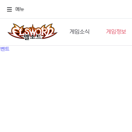
메뉴
게임소식
게임정보
공지사항
세계관
GM메가폰
캐릭터
이벤트 & 캐시샵
가이드
보도자료